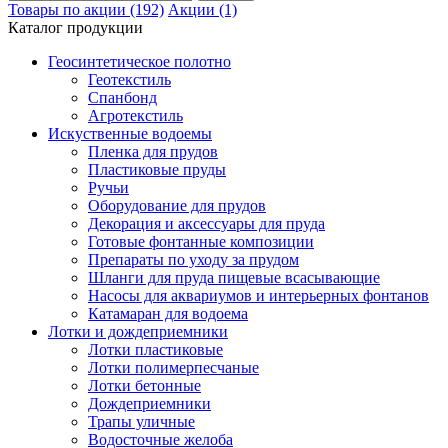
Товары по акции (192)
Акции (1)
Каталог продукции
Геосинтетическое полотно
Геотекстиль
Спанбонд
Агротекстиль
Искуственные водоемы
Пленка для прудов
Пластиковые пруды
Ручьи
Оборудование для прудов
Декорация и аксессуары для пруда
Готовые фонтанные композиции
Препараты по уходу за прудом
Шланги для пруда пищевые всасывающие
Насосы для аквариумов и интерьерных фонтанов
Катамаран для водоема
Лотки и дождеприемники
Лотки пластиковые
Лотки полимерпесчаные
Лотки бетонные
Дождеприемники
Трапы уличные
Водосточные желоба