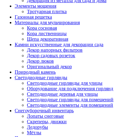
Декорация из металла для сада и дома
Элементы мощения
Тротуарная плитка
Газонная решетка
Материалы для мульчирования
Кора сосновая
Кора лиственницы
Щепа декоративная
Камни искусственные для декорации сада
Декор напорных фильтров
Декор садовых розеток
Декор люков
Оригинальный декор
Природный камень
Светодиодные гирлянды
Светодиодные гирлянды для улицы
Оборудование для подключения гирлянд
Светодиодные деревья для улицы
Светодиодные гирлянды для помещений
Светодиодные элементы для помещений
Снегоуборочный инвентарь
Лопаты снеговые
Скреперы, движки
Ледорубы
Мётлы