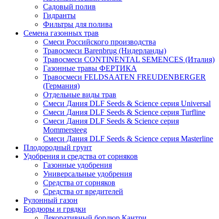
Садовый полив
Гидранты
Фильтры для полива
Семена газонных трав
Смеси Российского производства
Травосмеси Barenbrug (Нидерланды)
Травосмеси CONTINENTAL SEMENCES (Италия)
Газонные травы ФЕРТИКА
Травосмеси FELDSAATEN FREUDENBERGER
(Германия)
Отдельные виды трав
Смеси Дания DLF Seeds & Sciеnce серия Universal
Смеси Дания DLF Seeds & Sciеnce серия Turfline
Смеси Дания DLF Seeds & Sciеnce серия
Mommersteeg
Смеси Дания DLF Seeds & Sciеnce серия Masterline
Плодородный грунт
Удобрения и средства от сорняков
Газонные удобрения
Универсальные удобрения
Средства от сорняков
Средства от вредителей
Рулонный газон
Бордюры и грядки
Декоративный бордюр Кантри