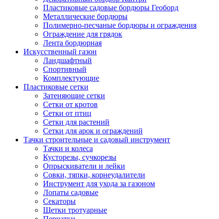
Пластиковые садовые бордюры Геоборд
Металлические бордюры
Полимерно-песчаные бордюры и ограждения
Ограждение для грядок
Лента бордюрная
Искусственный газон
Ландшафтный
Спортивный
Комплектующие
Пластиковые сетки
Затеняющие сетки
Сетки от кротов
Сетки от птиц
Сетки для растений
Сетки для арок и ограждений
Тачки строительные и садовый инструмент
Тачки и колеса
Кусторезы, сучкорезы
Опрыскиватели и лейки
Совки, тяпки, корнеудалители
Инструмент для ухода за газоном
Лопаты садовые
Секаторы
Щетки тротуарные
Перчатки