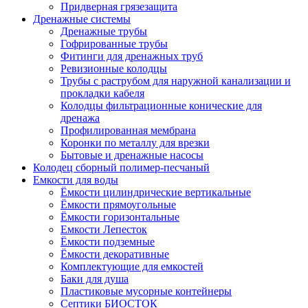
Придверная грязезащита
Дренажные системы
Дренажные трубы
Гофрированные трубы
Фитинги для дренажных труб
Ревизионные колодцы
Трубы с раструбом для наружной канализации и
прокладки кабеля
Колодцы фильтрационные конические для
дренажа
Профилированная мембрана
Коронки по металлу для врезки
Бытовые и дренажные насосы
Колодец сборный полимер-песчаный
Емкости для воды
Ёмкости цилиндрические вертикальные
Ёмкости прямоугольные
Ёмкости горизонтальные
Емкости Лепесток
Ёмкости подземные
Ёмкости декоративные
Комплектующие для емкостей
Баки для душа
Пластиковые мусорные контейнеры
Септики БИОСТОК