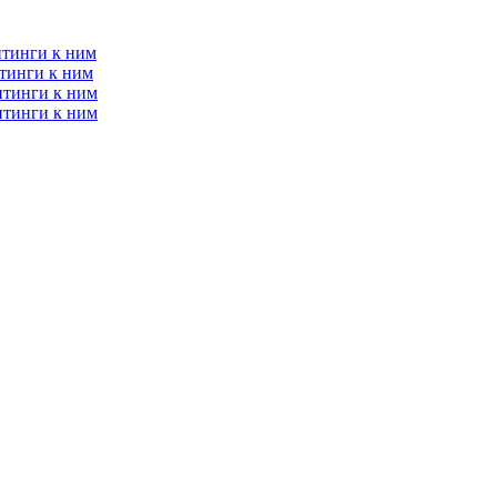
итинги к ним
тинги к ним
итинги к ним
итинги к ним