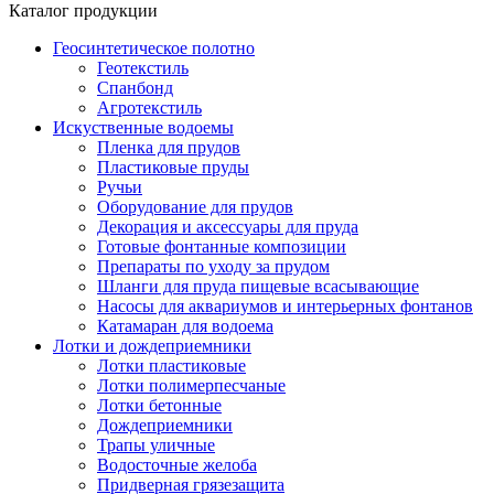
Каталог продукции
Геосинтетическое полотно
Геотекстиль
Спанбонд
Агротекстиль
Искуственные водоемы
Пленка для прудов
Пластиковые пруды
Ручьи
Оборудование для прудов
Декорация и аксессуары для пруда
Готовые фонтанные композиции
Препараты по уходу за прудом
Шланги для пруда пищевые всасывающие
Насосы для аквариумов и интерьерных фонтанов
Катамаран для водоема
Лотки и дождеприемники
Лотки пластиковые
Лотки полимерпесчаные
Лотки бетонные
Дождеприемники
Трапы уличные
Водосточные желоба
Придверная грязезащита