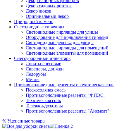
Декор напорных фильтров
Декор садовых розеток
Декор люков
Оригинальный декор
Природный камень
Светодиодные гирлянды
Светодиодные гирлянды для улицы
Оборудование для подключения гирлянд
Светодиодные деревья для улицы
Светодиодные гирлянды для помещений
Светодиодные элементы для помещений
Снегоуборочный инвентарь
Лопаты снеговые
Скреперы, движки
Ледорубы
Мётлы
Противогололедные реагенты и техническая соль
Пескосоляная смесь
Противогололедные реагенты "ФПЭС"
Техническая соль
Тележки-дозаторы
Противогололедные реагенты "Айсмелт"
%
Уцененные товары