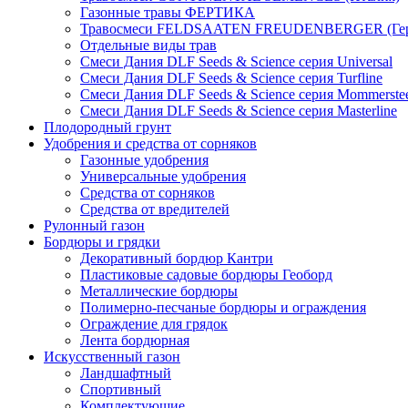
Газонные травы ФЕРТИКА
Травосмеси FELDSAATEN FREUDENBERGER (Гер
Отдельные виды трав
Смеси Дания DLF Seeds & Sciеnce серия Universal
Смеси Дания DLF Seeds & Sciеnce серия Turfline
Смеси Дания DLF Seeds & Sciеnce серия Mommerste
Смеси Дания DLF Seeds & Sciеnce серия Masterline
Плодородный грунт
Удобрения и средства от сорняков
Газонные удобрения
Универсальные удобрения
Средства от сорняков
Средства от вредителей
Рулонный газон
Бордюры и грядки
Декоративный бордюр Кантри
Пластиковые садовые бордюры Геоборд
Металлические бордюры
Полимерно-песчаные бордюры и ограждения
Ограждение для грядок
Лента бордюрная
Искусственный газон
Ландшафтный
Спортивный
Комплектующие