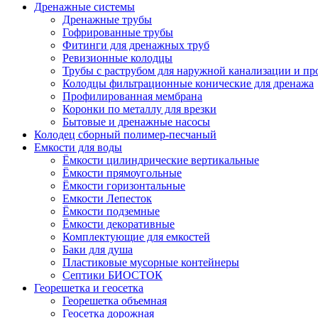
Дренажные системы
Дренажные трубы
Гофрированные трубы
Фитинги для дренажных труб
Ревизионные колодцы
Трубы с раструбом для наружной канализации и пр
Колодцы фильтрационные конические для дренажа
Профилированная мембрана
Коронки по металлу для врезки
Бытовые и дренажные насосы
Колодец сборный полимер-песчаный
Емкости для воды
Ёмкости цилиндрические вертикальные
Ёмкости прямоугольные
Ёмкости горизонтальные
Емкости Лепесток
Ёмкости подземные
Ёмкости декоративные
Комплектующие для емкостей
Баки для душа
Пластиковые мусорные контейнеры
Септики БИОСТОК
Георешетка и геосетка
Георешетка объемная
Геосетка дорожная