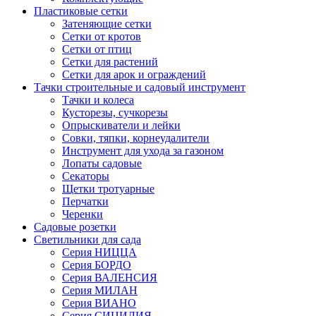
Пластиковые сетки
Затеняющие сетки
Сетки от кротов
Сетки от птиц
Сетки для растений
Сетки для арок и ограждений
Тачки строительные и садовый инструмент
Тачки и колеса
Кусторезы, сучкорезы
Опрыскиватели и лейки
Совки, тяпки, корнеудалители
Инструмент для ухода за газоном
Лопаты садовые
Секаторы
Щетки тротуарные
Перчатки
Черенки
Садовые розетки
Светильники для сада
Серия НИЦЦА
Серия БОРДО
Серия ВАЛЕНСИЯ
Серия МИЛАН
Серия ВИАНО
Серия СИЦИЛИЯ