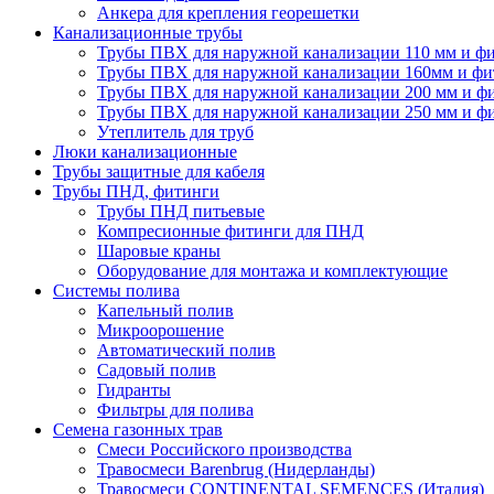
Анкера для крепления георешетки
Канализационные трубы
Трубы ПВХ для наружной канализации 110 мм и ф
Трубы ПВХ для наружной канализации 160мм и фи
Трубы ПВХ для наружной канализации 200 мм и ф
Трубы ПВХ для наружной канализации 250 мм и ф
Утеплитель для труб
Люки канализационные
Трубы защитные для кабеля
Трубы ПНД, фитинги
Трубы ПНД питьевые
Компресионные фитинги для ПНД
Шаровые краны
Оборудование для монтажа и комплектующие
Системы полива
Капельный полив
Микроорошение
Автоматический полив
Садовый полив
Гидранты
Фильтры для полива
Семена газонных трав
Смеси Российского производства
Травосмеси Barenbrug (Нидерланды)
Травосмеси CONTINENTAL SEMENCES (Италия)