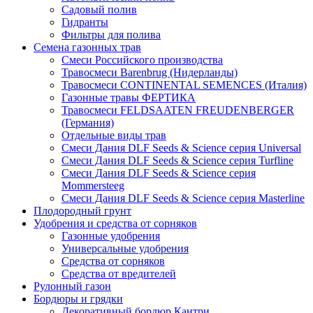
Садовый полив
Гидранты
Фильтры для полива
Семена газонных трав
Смеси Российского производства
Травосмеси Barenbrug (Нидерланды)
Травосмеси CONTINENTAL SEMENCES (Италия)
Газонные травы ФЕРТИКА
Травосмеси FELDSAATEN FREUDENBERGER
(Германия)
Отдельные виды трав
Смеси Дания DLF Seeds & Sciеnce серия Universal
Смеси Дания DLF Seeds & Sciеnce серия Turfline
Смеси Дания DLF Seeds & Sciеnce серия
Mommersteeg
Смеси Дания DLF Seeds & Sciеnce серия Masterline
Плодородный грунт
Удобрения и средства от сорняков
Газонные удобрения
Универсальные удобрения
Средства от сорняков
Средства от вредителей
Рулонный газон
Бордюры и грядки
Декоративный бордюр Кантри