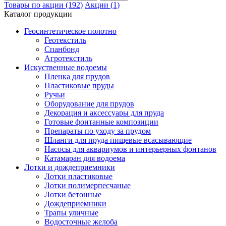
Товары по акции (192)
Акции (1)
Каталог продукции
Геосинтетическое полотно
Геотекстиль
Спанбонд
Агротекстиль
Искуственные водоемы
Пленка для прудов
Пластиковые пруды
Ручьи
Оборудование для прудов
Декорация и аксессуары для пруда
Готовые фонтанные композиции
Препараты по уходу за прудом
Шланги для пруда пищевые всасывающие
Насосы для аквариумов и интерьерных фонтанов
Катамаран для водоема
Лотки и дождеприемники
Лотки пластиковые
Лотки полимерпесчаные
Лотки бетонные
Дождеприемники
Трапы уличные
Водосточные желоба