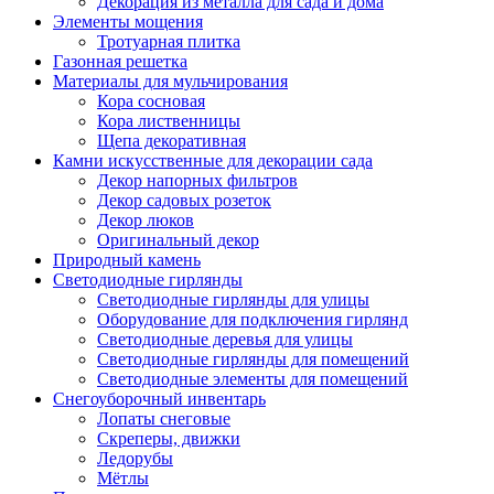
Декорация из металла для сада и дома
Элементы мощения
Тротуарная плитка
Газонная решетка
Материалы для мульчирования
Кора сосновая
Кора лиственницы
Щепа декоративная
Камни искусственные для декорации сада
Декор напорных фильтров
Декор садовых розеток
Декор люков
Оригинальный декор
Природный камень
Светодиодные гирлянды
Светодиодные гирлянды для улицы
Оборудование для подключения гирлянд
Светодиодные деревья для улицы
Светодиодные гирлянды для помещений
Светодиодные элементы для помещений
Снегоуборочный инвентарь
Лопаты снеговые
Скреперы, движки
Ледорубы
Мётлы