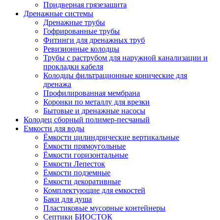
Придверная грязезащита
Дренажные системы
Дренажные трубы
Гофрированные трубы
Фитинги для дренажных труб
Ревизионные колодцы
Трубы с раструбом для наружной канализации и
прокладки кабеля
Колодцы фильтрационные конические для
дренажа
Профилированная мембрана
Коронки по металлу для врезки
Бытовые и дренажные насосы
Колодец сборный полимер-песчаный
Емкости для воды
Ёмкости цилиндрические вертикальные
Ёмкости прямоугольные
Ёмкости горизонтальные
Емкости Лепесток
Ёмкости подземные
Ёмкости декоративные
Комплектующие для емкостей
Баки для душа
Пластиковые мусорные контейнеры
Септики БИОСТОК