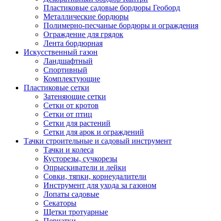
Пластиковые садовые бордюры Геоборд
Металлические бордюры
Полимерно-песчаные бордюры и ограждения
Ограждение для грядок
Лента бордюрная
Искусственный газон
Ландшафтный
Спортивный
Комплектующие
Пластиковые сетки
Затеняющие сетки
Сетки от кротов
Сетки от птиц
Сетки для растений
Сетки для арок и ограждений
Тачки строительные и садовый инструмент
Тачки и колеса
Кусторезы, сучкорезы
Опрыскиватели и лейки
Совки, тяпки, корнеудалители
Инструмент для ухода за газоном
Лопаты садовые
Секаторы
Щетки тротуарные
Перчатки