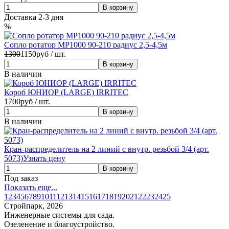
Доставка 2-3 дня
%
Сопло ротатор MP1000 90-210 радиус 2,5-4,5м
1300
1150
руб / шт.
В наличии
Короб ЮНИОР (LARGE) IRRITEC
1700
руб / шт.
В наличии
Кран-распределитель на 2 линий с внутр. резьбой 3/4 (арт.
5073)
Узнать цену
Под заказ
Показать еще...
1
2
3
4
5
6
7
8
9
10
11
12
13
14
15
16
17
18
19
20
21
22
23
24
25
Стройпарк, 2026
Инженерные системы для сада.
Озеленение и благоустройство.