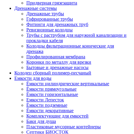
Придверная грязезащита
Дренажные системы
Дренажные трубы
Гофрированные трубы
Фитинги для дренажных труб
Ревизионные колодцы
Трубы с раструбом для наружной канализации и
прокладки кабеля
Колодцы фильтрационные конические для
дренажа
Профилированная мембрана
Коронки по металлу для врезки
Бытовые и дренажные насосы
Колодец сборный полимер-песчаный
Емкости для воды
Ёмкости цилиндрические вертикальные
Ёмкости прямоугольные
Ёмкости горизонтальные
Емкости Лепесток
Ёмкости подземные
Ёмкости декоративные
Комплектующие для емкостей
Баки для душа
Пластиковые мусорные контейнеры
Септики БИОСТОК