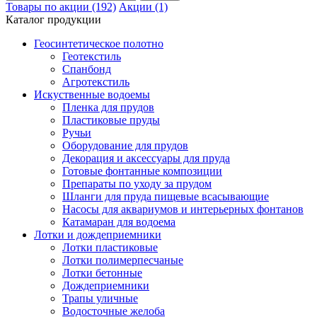
Товары по акции (192)
Акции (1)
Каталог продукции
Геосинтетическое полотно
Геотекстиль
Спанбонд
Агротекстиль
Искуственные водоемы
Пленка для прудов
Пластиковые пруды
Ручьи
Оборудование для прудов
Декорация и аксессуары для пруда
Готовые фонтанные композиции
Препараты по уходу за прудом
Шланги для пруда пищевые всасывающие
Насосы для аквариумов и интерьерных фонтанов
Катамаран для водоема
Лотки и дождеприемники
Лотки пластиковые
Лотки полимерпесчаные
Лотки бетонные
Дождеприемники
Трапы уличные
Водосточные желоба