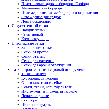
Пластиковые садовые бордюры Геоборд
Металлические бордюры
Полимерно-песчаные бордюры и ограждения
Ограждение для грядок
Лента бордюрная
Искусственный газон
Ландшафтный
Спортивный
Комплектующие
Пластиковые сетки
Затеняющие сетки
Сетки от кротов
Сетки от птиц
Сетки для растений
Сетки для арок и ограждений
Тачки строительные и садовый инструмент
Тачки и колеса
Кусторезы, сучкорезы
Опрыскиватели и лейки
Совки, тяпки, корнеудалители
Инструмент для ухода за газоном
Лопаты садовые
Секаторы
Щетки тротуарные
Перчатки