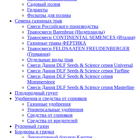
Садовый полив
Гидранты
Фильтры для полива
Семена газонных трав
Смеси Российского производства
Травосмеси Barenbrug (Нидерланды)
Травосмеси CONTINENTAL SEMENCES (Италия)
Газонные травы ФЕРТИКА
Травосмеси FELDSAATEN FREUDENBERGER
(Германия)
Отдельные виды трав
Смеси Дания DLF Seeds & Sciеnce серия Universal
Смеси Дания DLF Seeds & Sciеnce серия Turfline
Смеси Дания DLF Seeds & Sciеnce серия
Mommersteeg
Смеси Дания DLF Seeds & Sciеnce серия Masterline
Плодородный грунт
Удобрения и средства от сорняков
Газонные удобрения
Универсальные удобрения
Средства от сорняков
Средства от вредителей
Рулонный газон
Бордюры и грядки
Декоративный бордюр Кантри