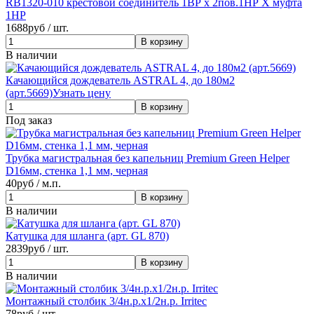
RB1320-010 крестовой соединитель 1ВР х 2пов.1НР Х муфта
1НР
1688
руб / шт.
В наличии
Качающийся дождеватель ASTRAL 4, до 180м2
(арт.5669)
Узнать цену
Под заказ
Трубка магистральная без капельниц Premium Green Helper
D16мм, стенка 1,1 мм, черная
40
руб / м.п.
В наличии
Катушка для шланга (арт. GL 870)
2839
руб / шт.
В наличии
Монтажный столбик 3/4н.р.х1/2н.р. Irritec
78
руб / шт.