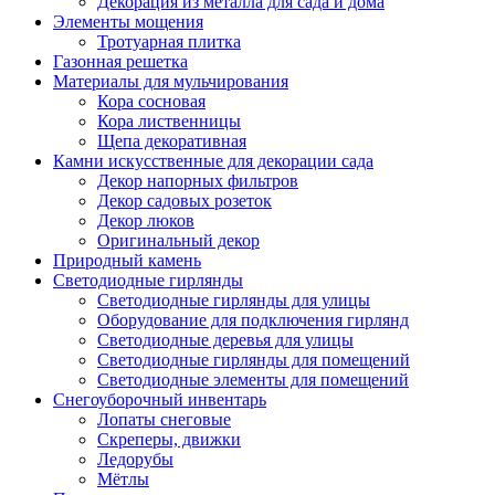
Декорация из металла для сада и дома
Элементы мощения
Тротуарная плитка
Газонная решетка
Материалы для мульчирования
Кора сосновая
Кора лиственницы
Щепа декоративная
Камни искусственные для декорации сада
Декор напорных фильтров
Декор садовых розеток
Декор люков
Оригинальный декор
Природный камень
Светодиодные гирлянды
Светодиодные гирлянды для улицы
Оборудование для подключения гирлянд
Светодиодные деревья для улицы
Светодиодные гирлянды для помещений
Светодиодные элементы для помещений
Снегоуборочный инвентарь
Лопаты снеговые
Скреперы, движки
Ледорубы
Мётлы