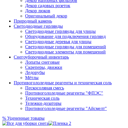
Декор напорных фильтров
Декор садовых розеток
Декор люков
Оригинальный декор
Природный камень
Светодиодные гирлянды
Светодиодные гирлянды для улицы
Оборудование для подключения гирлянд
Светодиодные деревья для улицы
Светодиодные гирлянды для помещений
Светодиодные элементы для помещений
Снегоуборочный инвентарь
Лопаты снеговые
Скреперы, движки
Ледорубы
Мётлы
Противогололедные реагенты и техническая соль
Пескосоляная смесь
Противогололедные реагенты "ФПЭС"
Техническая соль
Тележки-дозаторы
Противогололедные реагенты "Айсмелт"
%
Уцененные товары