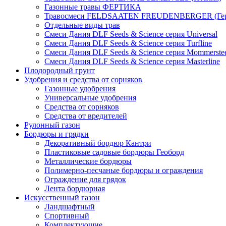
Газонные травы ФЕРТИКА
Травосмеси FELDSAATEN FREUDENBERGER (Гер
Отдельные виды трав
Смеси Дания DLF Seeds & Sciеnce серия Universal
Смеси Дания DLF Seeds & Sciеnce серия Turfline
Смеси Дания DLF Seeds & Sciеnce серия Mommerste
Смеси Дания DLF Seeds & Sciеnce серия Masterline
Плодородный грунт
Удобрения и средства от сорняков
Газонные удобрения
Универсальные удобрения
Средства от сорняков
Средства от вредителей
Рулонный газон
Бордюры и грядки
Декоративный бордюр Кантри
Пластиковые садовые бордюры Геоборд
Металлические бордюры
Полимерно-песчаные бордюры и ограждения
Ограждение для грядок
Лента бордюрная
Искусственный газон
Ландшафтный
Спортивный
Комплектующие