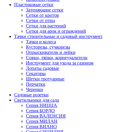
Пластиковые сетки
Затеняющие сетки
Сетки от кротов
Сетки от птиц
Сетки для растений
Сетки для арок и ограждений
Тачки строительные и садовый инструмент
Тачки и колеса
Кусторезы, сучкорезы
Опрыскиватели и лейки
Совки, тяпки, корнеудалители
Инструмент для ухода за газоном
Лопаты садовые
Секаторы
Щетки тротуарные
Перчатки
Черенки
Садовые розетки
Светильники для сада
Серия НИЦЦА
Серия БОРДО
Серия ВАЛЕНСИЯ
Серия МИЛАН
Серия ВИАНО
Серия СИЦИЛИЯ