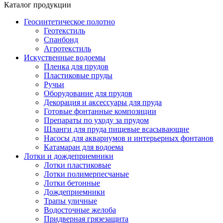
Каталог продукции
Геосинтетическое полотно
Геотекстиль
Спанбонд
Агротекстиль
Искуственные водоемы
Пленка для прудов
Пластиковые пруды
Ручьи
Оборудование для прудов
Декорация и аксессуары для пруда
Готовые фонтанные композиции
Препараты по уходу за прудом
Шланги для пруда пищевые всасывающие
Насосы для аквариумов и интерьерных фонтанов
Катамаран для водоема
Лотки и дождеприемники
Лотки пластиковые
Лотки полимерпесчаные
Лотки бетонные
Дождеприемники
Трапы уличные
Водосточные желоба
Придверная грязезащита