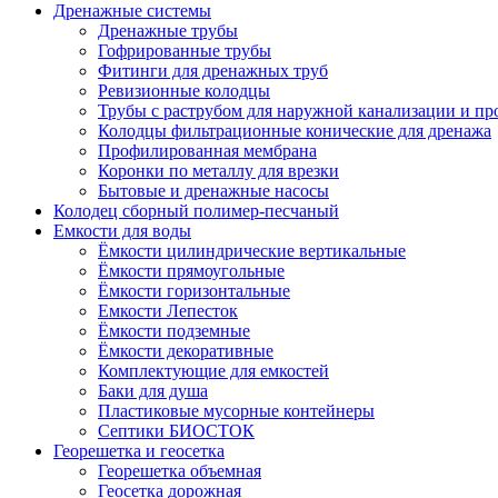
Дренажные системы
Дренажные трубы
Гофрированные трубы
Фитинги для дренажных труб
Ревизионные колодцы
Трубы с раструбом для наружной канализации и пр
Колодцы фильтрационные конические для дренажа
Профилированная мембрана
Коронки по металлу для врезки
Бытовые и дренажные насосы
Колодец сборный полимер-песчаный
Емкости для воды
Ёмкости цилиндрические вертикальные
Ёмкости прямоугольные
Ёмкости горизонтальные
Емкости Лепесток
Ёмкости подземные
Ёмкости декоративные
Комплектующие для емкостей
Баки для душа
Пластиковые мусорные контейнеры
Септики БИОСТОК
Георешетка и геосетка
Георешетка объемная
Геосетка дорожная