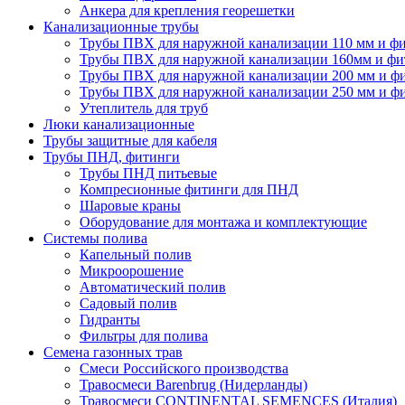
Анкера для крепления георешетки
Канализационные трубы
Трубы ПВХ для наружной канализации 110 мм и ф
Трубы ПВХ для наружной канализации 160мм и фи
Трубы ПВХ для наружной канализации 200 мм и ф
Трубы ПВХ для наружной канализации 250 мм и ф
Утеплитель для труб
Люки канализационные
Трубы защитные для кабеля
Трубы ПНД, фитинги
Трубы ПНД питьевые
Компресионные фитинги для ПНД
Шаровые краны
Оборудование для монтажа и комплектующие
Системы полива
Капельный полив
Микроорошение
Автоматический полив
Садовый полив
Гидранты
Фильтры для полива
Семена газонных трав
Смеси Российского производства
Травосмеси Barenbrug (Нидерланды)
Травосмеси CONTINENTAL SEMENCES (Италия)