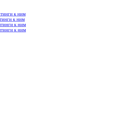
итинги к ним
тинги к ним
итинги к ним
итинги к ним