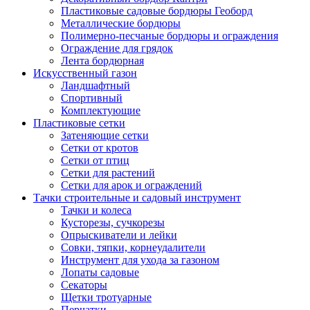
Пластиковые садовые бордюры Геоборд
Металлические бордюры
Полимерно-песчаные бордюры и ограждения
Ограждение для грядок
Лента бордюрная
Искусственный газон
Ландшафтный
Спортивный
Комплектующие
Пластиковые сетки
Затеняющие сетки
Сетки от кротов
Сетки от птиц
Сетки для растений
Сетки для арок и ограждений
Тачки строительные и садовый инструмент
Тачки и колеса
Кусторезы, сучкорезы
Опрыскиватели и лейки
Совки, тяпки, корнеудалители
Инструмент для ухода за газоном
Лопаты садовые
Секаторы
Щетки тротуарные
Перчатки