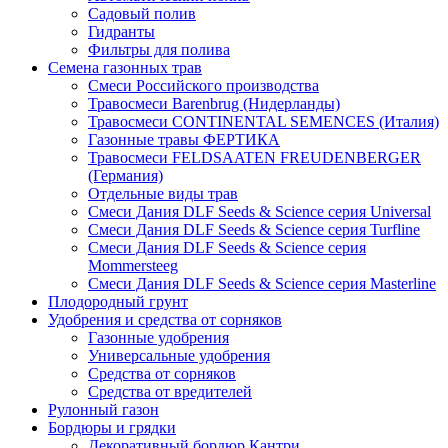
Садовый полив
Гидранты
Фильтры для полива
Семена газонных трав
Смеси Российского производства
Травосмеси Barenbrug (Нидерланды)
Травосмеси CONTINENTAL SEMENCES (Италия)
Газонные травы ФЕРТИКА
Травосмеси FELDSAATEN FREUDENBERGER
(Германия)
Отдельные виды трав
Смеси Дания DLF Seeds & Sciеnce серия Universal
Смеси Дания DLF Seeds & Sciеnce серия Turfline
Смеси Дания DLF Seeds & Sciеnce серия
Mommersteeg
Смеси Дания DLF Seeds & Sciеnce серия Masterline
Плодородный грунт
Удобрения и средства от сорняков
Газонные удобрения
Универсальные удобрения
Средства от сорняков
Средства от вредителей
Рулонный газон
Бордюры и грядки
Декоративный бордюр Кантри