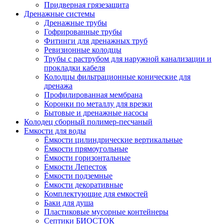
Придверная грязезащита
Дренажные системы
Дренажные трубы
Гофрированные трубы
Фитинги для дренажных труб
Ревизионные колодцы
Трубы с раструбом для наружной канализации и
прокладки кабеля
Колодцы фильтрационные конические для
дренажа
Профилированная мембрана
Коронки по металлу для врезки
Бытовые и дренажные насосы
Колодец сборный полимер-песчаный
Емкости для воды
Ёмкости цилиндрические вертикальные
Ёмкости прямоугольные
Ёмкости горизонтальные
Емкости Лепесток
Ёмкости подземные
Ёмкости декоративные
Комплектующие для емкостей
Баки для душа
Пластиковые мусорные контейнеры
Септики БИОСТОК