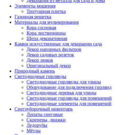
Декорация из металла для сада и дома
Элементы мощения
Тротуарная плитка
Газонная решетка
Материалы для мульчирования
Кора сосновая
Кора лиственницы
Щепа декоративная
Камни искусственные для декорации сада
Декор напорных фильтров
Декор садовых розеток
Декор люков
Оригинальный декор
Природный камень
Светодиодные гирлянды
Светодиодные гирлянды для улицы
Оборудование для подключения гирлянд
Светодиодные деревья для улицы
Светодиодные гирлянды для помещений
Светодиодные элементы для помещений
Снегоуборочный инвентарь
Лопаты снеговые
Скреперы, движки
Ледорубы
Мётлы