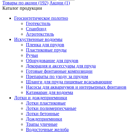
Товары по акции (192)
Акции (1)
Каталог продукции
Геосинтетическое полотно
Геотекстиль
Спанбонд
Агротекстиль
Искуственные водоемы
Пленка для прудов
Пластиковые пруды
Ручьи
Оборудование для прудов
Декорация и аксессуары для пруда
Готовые фонтанные композиции
Препараты по уходу за прудом
Шланги для пруда пищевые всасывающие
Насосы для аквариумов и интерьерных фонтанов
Катамаран для водоема
Лотки и дождеприемники
Лотки пластиковые
Лотки полимерпесчаные
Лотки бетонные
Дождеприемники
Трапы уличные
Водосточные желоба