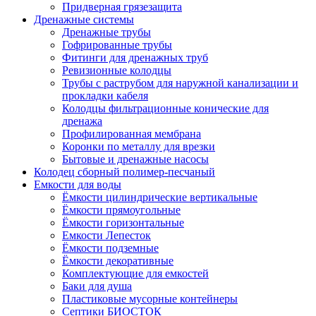
Придверная грязезащита
Дренажные системы
Дренажные трубы
Гофрированные трубы
Фитинги для дренажных труб
Ревизионные колодцы
Трубы с раструбом для наружной канализации и
прокладки кабеля
Колодцы фильтрационные конические для
дренажа
Профилированная мембрана
Коронки по металлу для врезки
Бытовые и дренажные насосы
Колодец сборный полимер-песчаный
Емкости для воды
Ёмкости цилиндрические вертикальные
Ёмкости прямоугольные
Ёмкости горизонтальные
Емкости Лепесток
Ёмкости подземные
Ёмкости декоративные
Комплектующие для емкостей
Баки для душа
Пластиковые мусорные контейнеры
Септики БИОСТОК