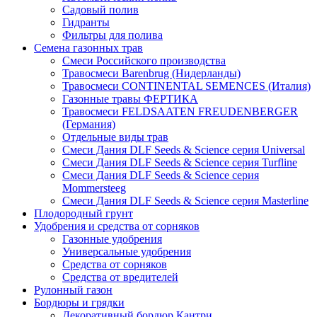
Садовый полив
Гидранты
Фильтры для полива
Семена газонных трав
Смеси Российского производства
Травосмеси Barenbrug (Нидерланды)
Травосмеси CONTINENTAL SEMENCES (Италия)
Газонные травы ФЕРТИКА
Травосмеси FELDSAATEN FREUDENBERGER
(Германия)
Отдельные виды трав
Смеси Дания DLF Seeds & Sciеnce серия Universal
Смеси Дания DLF Seeds & Sciеnce серия Turfline
Смеси Дания DLF Seeds & Sciеnce серия
Mommersteeg
Смеси Дания DLF Seeds & Sciеnce серия Masterline
Плодородный грунт
Удобрения и средства от сорняков
Газонные удобрения
Универсальные удобрения
Средства от сорняков
Средства от вредителей
Рулонный газон
Бордюры и грядки
Декоративный бордюр Кантри