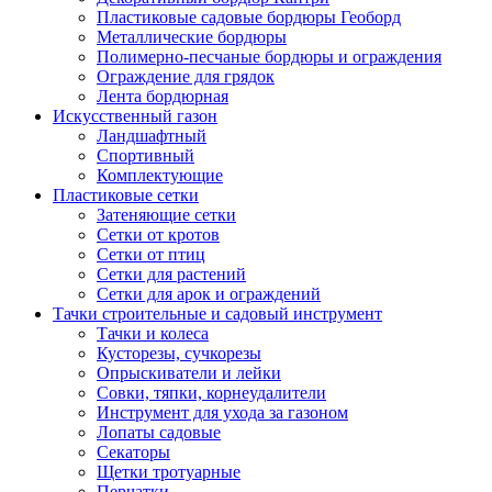
Пластиковые садовые бордюры Геоборд
Металлические бордюры
Полимерно-песчаные бордюры и ограждения
Ограждение для грядок
Лента бордюрная
Искусственный газон
Ландшафтный
Спортивный
Комплектующие
Пластиковые сетки
Затеняющие сетки
Сетки от кротов
Сетки от птиц
Сетки для растений
Сетки для арок и ограждений
Тачки строительные и садовый инструмент
Тачки и колеса
Кусторезы, сучкорезы
Опрыскиватели и лейки
Совки, тяпки, корнеудалители
Инструмент для ухода за газоном
Лопаты садовые
Секаторы
Щетки тротуарные
Перчатки