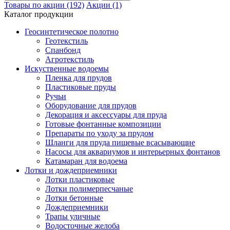
Товары по акции (192)
Акции (1)
Каталог продукции
Геосинтетическое полотно
Геотекстиль
Спанбонд
Агротекстиль
Искуственные водоемы
Пленка для прудов
Пластиковые пруды
Ручьи
Оборудование для прудов
Декорация и аксессуары для пруда
Готовые фонтанные композиции
Препараты по уходу за прудом
Шланги для пруда пищевые всасывающие
Насосы для аквариумов и интерьерных фонтанов
Катамаран для водоема
Лотки и дождеприемники
Лотки пластиковые
Лотки полимерпесчаные
Лотки бетонные
Дождеприемники
Трапы уличные
Водосточные желоба