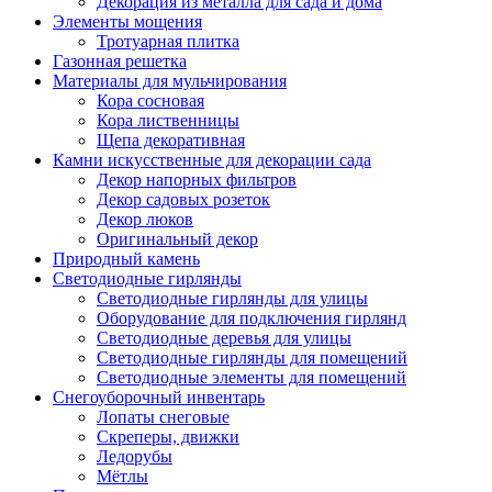
Декорация из металла для сада и дома
Элементы мощения
Тротуарная плитка
Газонная решетка
Материалы для мульчирования
Кора сосновая
Кора лиственницы
Щепа декоративная
Камни искусственные для декорации сада
Декор напорных фильтров
Декор садовых розеток
Декор люков
Оригинальный декор
Природный камень
Светодиодные гирлянды
Светодиодные гирлянды для улицы
Оборудование для подключения гирлянд
Светодиодные деревья для улицы
Светодиодные гирлянды для помещений
Светодиодные элементы для помещений
Снегоуборочный инвентарь
Лопаты снеговые
Скреперы, движки
Ледорубы
Мётлы