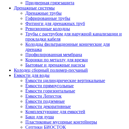
Придверная грязезащита
Дренажные системы
Дренажные трубы
Гофрированные трубы
Фитинги для дренажных труб
Ревизионные колодцы
Трубы с раструбом для наружной канализации и
прокладки кабеля
Колодцы фильтрационные конические для
дренажа
Профилированная мембрана
Коронки по металлу для врезки
Бытовые и дренажные насосы
Колодец сборный полимер-песчаный
Емкости для воды
Ёмкости цилиндрические вертикальные
Ёмкости прямоугольные
Ёмкости горизонтальные
Емкости Лепесток
Ёмкости подземные
Ёмкости декоративные
Комплектующие для емкостей
Баки для душа
Пластиковые мусорные контейнеры
Септики БИОСТОК