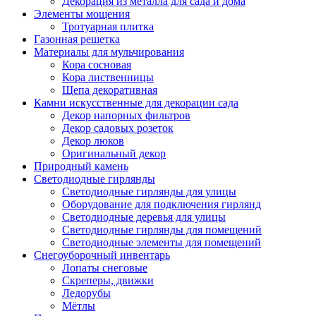
Декорация из металла для сада и дома
Элементы мощения
Тротуарная плитка
Газонная решетка
Материалы для мульчирования
Кора сосновая
Кора лиственницы
Щепа декоративная
Камни искусственные для декорации сада
Декор напорных фильтров
Декор садовых розеток
Декор люков
Оригинальный декор
Природный камень
Светодиодные гирлянды
Светодиодные гирлянды для улицы
Оборудование для подключения гирлянд
Светодиодные деревья для улицы
Светодиодные гирлянды для помещений
Светодиодные элементы для помещений
Снегоуборочный инвентарь
Лопаты снеговые
Скреперы, движки
Ледорубы
Мётлы