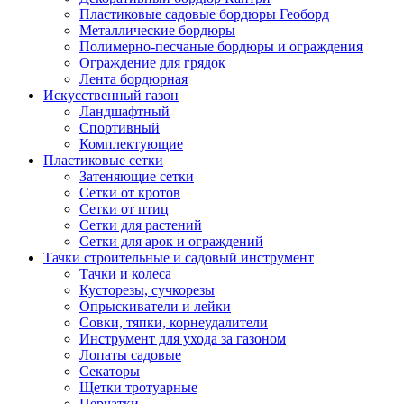
Пластиковые садовые бордюры Геоборд
Металлические бордюры
Полимерно-песчаные бордюры и ограждения
Ограждение для грядок
Лента бордюрная
Искусственный газон
Ландшафтный
Спортивный
Комплектующие
Пластиковые сетки
Затеняющие сетки
Сетки от кротов
Сетки от птиц
Сетки для растений
Сетки для арок и ограждений
Тачки строительные и садовый инструмент
Тачки и колеса
Кусторезы, сучкорезы
Опрыскиватели и лейки
Совки, тяпки, корнеудалители
Инструмент для ухода за газоном
Лопаты садовые
Секаторы
Щетки тротуарные
Перчатки