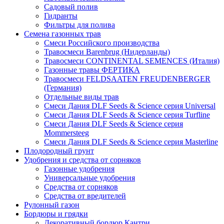
Садовый полив
Гидранты
Фильтры для полива
Семена газонных трав
Смеси Российского производства
Травосмеси Barenbrug (Нидерланды)
Травосмеси CONTINENTAL SEMENCES (Италия)
Газонные травы ФЕРТИКА
Травосмеси FELDSAATEN FREUDENBERGER
(Германия)
Отдельные виды трав
Смеси Дания DLF Seeds & Sciеnce серия Universal
Смеси Дания DLF Seeds & Sciеnce серия Turfline
Смеси Дания DLF Seeds & Sciеnce серия
Mommersteeg
Смеси Дания DLF Seeds & Sciеnce серия Masterline
Плодородный грунт
Удобрения и средства от сорняков
Газонные удобрения
Универсальные удобрения
Средства от сорняков
Средства от вредителей
Рулонный газон
Бордюры и грядки
Декоративный бордюр Кантри