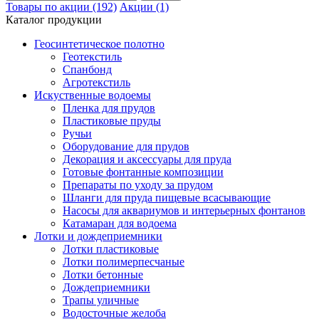
Товары по акции (192)
Акции (1)
Каталог продукции
Геосинтетическое полотно
Геотекстиль
Спанбонд
Агротекстиль
Искуственные водоемы
Пленка для прудов
Пластиковые пруды
Ручьи
Оборудование для прудов
Декорация и аксессуары для пруда
Готовые фонтанные композиции
Препараты по уходу за прудом
Шланги для пруда пищевые всасывающие
Насосы для аквариумов и интерьерных фонтанов
Катамаран для водоема
Лотки и дождеприемники
Лотки пластиковые
Лотки полимерпесчаные
Лотки бетонные
Дождеприемники
Трапы уличные
Водосточные желоба