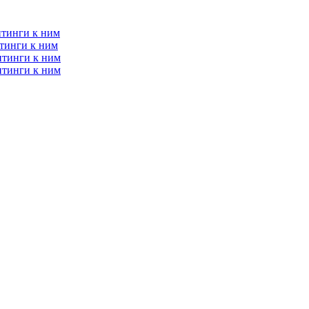
итинги к ним
тинги к ним
итинги к ним
итинги к ним