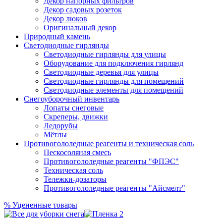
Декор напорных фильтров
Декор садовых розеток
Декор люков
Оригинальный декор
Природный камень
Светодиодные гирлянды
Светодиодные гирлянды для улицы
Оборудование для подключения гирлянд
Светодиодные деревья для улицы
Светодиодные гирлянды для помещений
Светодиодные элементы для помещений
Снегоуборочный инвентарь
Лопаты снеговые
Скреперы, движки
Ледорубы
Мётлы
Противогололедные реагенты и техническая соль
Пескосоляная смесь
Противогололедные реагенты "ФПЭС"
Техническая соль
Тележки-дозаторы
Противогололедные реагенты "Айсмелт"
%
Уцененные товары