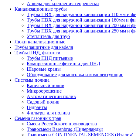
Анкера для крепления георешетки
Канализационные трубы
Трубы ПВХ для наружной канализации 110 мм и ф
Трубы ПВХ для наружной канализации 160мм и фи
Трубы ПВХ для наружной канализации 200 мм и ф
Трубы ПВХ для наружной канализации 250 мм и ф
Утеплитель для труб
Люки канализационные
Трубы защитные для кабеля
Трубы ПНД, фитинги
Трубы ПНД питьевые
Компресионные фитинги для ПНД
Шаровые краны
Оборудование для монтажа и комплектующие
Системы полива
Капельный полив
Микроорошение
Автоматический полив
Садовый полив
Гидранты
Фильтры для полива
Семена газонных трав
Смеси Российского производства
Травосмеси Barenbrug (Нидерланды)
Травосмеси CONTINENTAL SEMENCES (Италия)