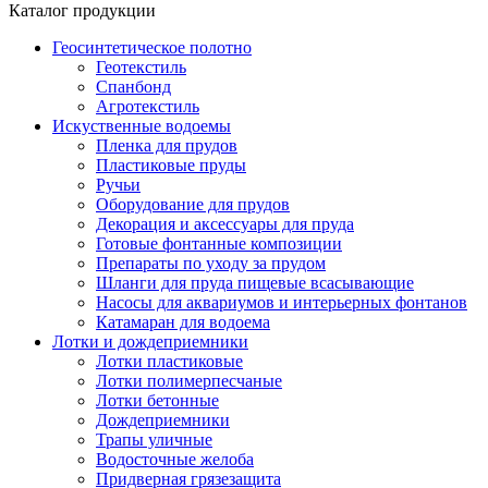
Каталог продукции
Геосинтетическое полотно
Геотекстиль
Спанбонд
Агротекстиль
Искуственные водоемы
Пленка для прудов
Пластиковые пруды
Ручьи
Оборудование для прудов
Декорация и аксессуары для пруда
Готовые фонтанные композиции
Препараты по уходу за прудом
Шланги для пруда пищевые всасывающие
Насосы для аквариумов и интерьерных фонтанов
Катамаран для водоема
Лотки и дождеприемники
Лотки пластиковые
Лотки полимерпесчаные
Лотки бетонные
Дождеприемники
Трапы уличные
Водосточные желоба
Придверная грязезащита