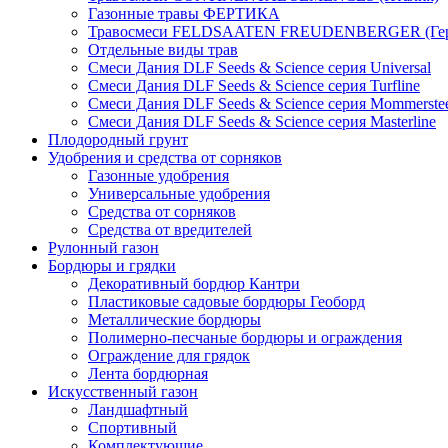
Газонные травы ФЕРТИКА
Травосмеси FELDSAATEN FREUDENBERGER (Гер
Отдельные виды трав
Смеси Дания DLF Seeds & Sciеnce серия Universal
Смеси Дания DLF Seeds & Sciеnce серия Turfline
Смеси Дания DLF Seeds & Sciеnce серия Mommerste
Смеси Дания DLF Seeds & Sciеnce серия Masterline
Плодородный грунт
Удобрения и средства от сорняков
Газонные удобрения
Универсальные удобрения
Средства от сорняков
Средства от вредителей
Рулонный газон
Бордюры и грядки
Декоративный бордюр Кантри
Пластиковые садовые бордюры Геоборд
Металлические бордюры
Полимерно-песчаные бордюры и ограждения
Ограждение для грядок
Лента бордюрная
Искусственный газон
Ландшафтный
Спортивный
Комплектующие