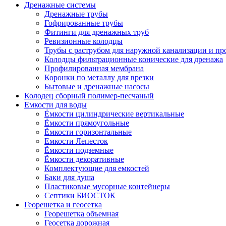
Дренажные системы
Дренажные трубы
Гофрированные трубы
Фитинги для дренажных труб
Ревизионные колодцы
Трубы с раструбом для наружной канализации и пр
Колодцы фильтрационные конические для дренажа
Профилированная мембрана
Коронки по металлу для врезки
Бытовые и дренажные насосы
Колодец сборный полимер-песчаный
Емкости для воды
Ёмкости цилиндрические вертикальные
Ёмкости прямоугольные
Ёмкости горизонтальные
Емкости Лепесток
Ёмкости подземные
Ёмкости декоративные
Комплектующие для емкостей
Баки для душа
Пластиковые мусорные контейнеры
Септики БИОСТОК
Георешетка и геосетка
Георешетка объемная
Геосетка дорожная