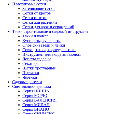
Пластиковые сетки
Затеняющие сетки
Сетки от кротов
Сетки от птиц
Сетки для растений
Сетки для арок и ограждений
Тачки строительные и садовый инструмент
Тачки и колеса
Кусторезы, сучкорезы
Опрыскиватели и лейки
Совки, тяпки, корнеудалители
Инструмент для ухода за газоном
Лопаты садовые
Секаторы
Щетки тротуарные
Перчатки
Черенки
Садовые розетки
Светильники для сада
Серия НИЦЦА
Серия БОРДО
Серия ВАЛЕНСИЯ
Серия МИЛАН
Серия ВИАНО
Серия СИЦИЛИЯ