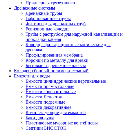
Придверная грязезащита
Дренажные системы
Дренажные трубы
Гофрированные трубы
Фитинги для дренажных труб
Ревизионные колодцы
Трубы с раструбом для наружной канализации и
прокладки кабеля
Колодцы фильтрационные конические для
дренажа
Профилированная мембрана
Коронки по металлу для врезки
Бытовые и дренажные насосы
Колодец сборный полимер-песчаный
Емкости для воды
Ёмкости цилиндрические вертикальные
Ёмкости прямоугольные
Ёмкости горизонтальные
Емкости Лепесток
Ёмкости подземные
Ёмкости декоративные
Комплектующие для емкостей
Баки для душа
Пластиковые мусорные контейнеры
Септики БИОСТОК