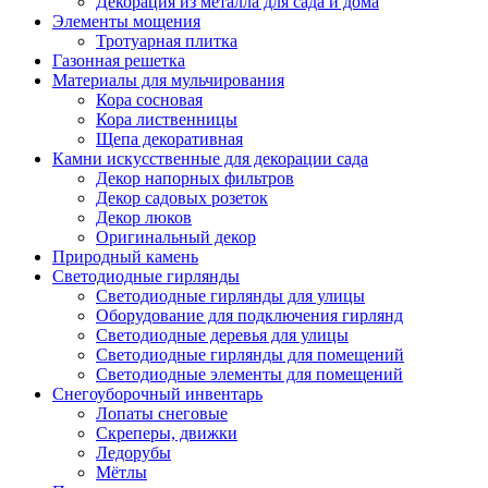
Декорация из металла для сада и дома
Элементы мощения
Тротуарная плитка
Газонная решетка
Материалы для мульчирования
Кора сосновая
Кора лиственницы
Щепа декоративная
Камни искусственные для декорации сада
Декор напорных фильтров
Декор садовых розеток
Декор люков
Оригинальный декор
Природный камень
Светодиодные гирлянды
Светодиодные гирлянды для улицы
Оборудование для подключения гирлянд
Светодиодные деревья для улицы
Светодиодные гирлянды для помещений
Светодиодные элементы для помещений
Снегоуборочный инвентарь
Лопаты снеговые
Скреперы, движки
Ледорубы
Мётлы