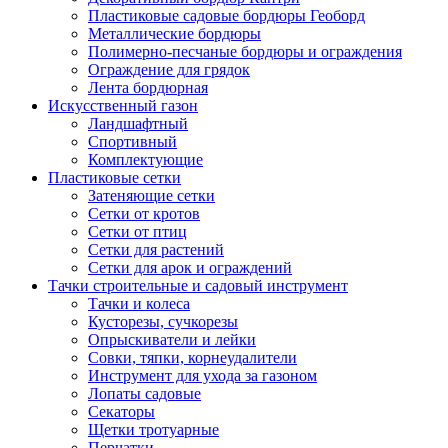
Пластиковые садовые бордюры Геоборд
Металлические бордюры
Полимерно-песчаные бордюры и ограждения
Ограждение для грядок
Лента бордюрная
Искусственный газон
Ландшафтный
Спортивный
Комплектующие
Пластиковые сетки
Затеняющие сетки
Сетки от кротов
Сетки от птиц
Сетки для растений
Сетки для арок и ограждений
Тачки строительные и садовый инструмент
Тачки и колеса
Кусторезы, сучкорезы
Опрыскиватели и лейки
Совки, тяпки, корнеудалители
Инструмент для ухода за газоном
Лопаты садовые
Секаторы
Щетки тротуарные
Перчатки