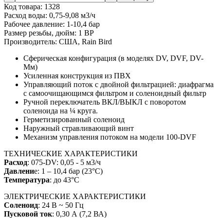
Код товара:
1328
Расход воды:
0,75-9,08 м3/ч
Рабочее давление:
1-10,4 бар
Размер резьбы, дюйм:
1 ВР
Производитель:
США, Rain Bird
Сферическая конфигурация (в моделях DV, DVF, DV-
Мм)
Усиленная конструкция из ПВХ
Управляющий поток с двойной фильтрацией: диафрагма
с самоочищающимся фильтром и соленоидный фильтр
Ручной переключатель ВКЛ/ВЫКЛ с поворотом
соленоида на ¼ круга.
Герметизированный соленоид
Наружный стравливающий винт
Механизм управления потоком на модели 100-DVF
ТЕХНИЧЕСКИЕ ХАРАКТЕРИСТИКИ
Расход
: 075-DV: 0,05 - 5 м3/ч
Давлени
е: 1 – 10,4 бар (23°С)
Температура
: до 43°С
ЭЛЕКТРИЧЕСКИЕ ХАРАКТЕРИСТИКИ
Соленоид
: 24 В ~ 50 Гц
Пусковой ток
: 0,30 А (7,2 ВА)