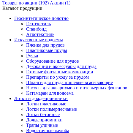
Товары по акции (192)
Акции (1)
Каталог продукции
Геосинтетическое полотно
Геотекстиль
Спанбонд
Агротекстиль
Искуственные водоемы
Пленка для прудов
Пластиковые пруды
Ручьи
Оборудование для прудов
Декорация и аксессуары для пруда
Готовые фонтанные композиции
Препараты по уходу за прудом
Шланги для пруда пищевые всасывающие
Насосы для аквариумов и интерьерных фонтанов
Катамаран для водоема
Лотки и дождеприемники
Лотки пластиковые
Лотки полимерпесчаные
Лотки бетонные
Дождеприемники
Трапы уличные
Водосточные желоба