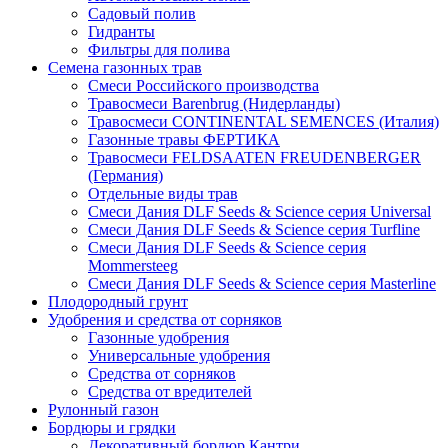
Садовый полив
Гидранты
Фильтры для полива
Семена газонных трав
Смеси Российского производства
Травосмеси Barenbrug (Нидерланды)
Травосмеси CONTINENTAL SEMENCES (Италия)
Газонные травы ФЕРТИКА
Травосмеси FELDSAATEN FREUDENBERGER
(Германия)
Отдельные виды трав
Смеси Дания DLF Seeds & Sciеnce серия Universal
Смеси Дания DLF Seeds & Sciеnce серия Turfline
Смеси Дания DLF Seeds & Sciеnce серия
Mommersteeg
Смеси Дания DLF Seeds & Sciеnce серия Masterline
Плодородный грунт
Удобрения и средства от сорняков
Газонные удобрения
Универсальные удобрения
Средства от сорняков
Средства от вредителей
Рулонный газон
Бордюры и грядки
Декоративный бордюр Кантри