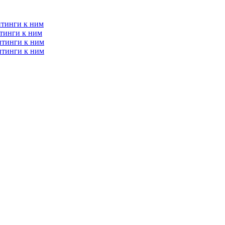
итинги к ним
тинги к ним
итинги к ним
итинги к ним