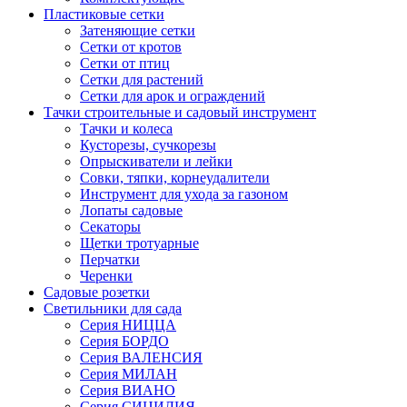
Пластиковые сетки
Затеняющие сетки
Сетки от кротов
Сетки от птиц
Сетки для растений
Сетки для арок и ограждений
Тачки строительные и садовый инструмент
Тачки и колеса
Кусторезы, сучкорезы
Опрыскиватели и лейки
Совки, тяпки, корнеудалители
Инструмент для ухода за газоном
Лопаты садовые
Секаторы
Щетки тротуарные
Перчатки
Черенки
Садовые розетки
Светильники для сада
Серия НИЦЦА
Серия БОРДО
Серия ВАЛЕНСИЯ
Серия МИЛАН
Серия ВИАНО
Серия СИЦИЛИЯ