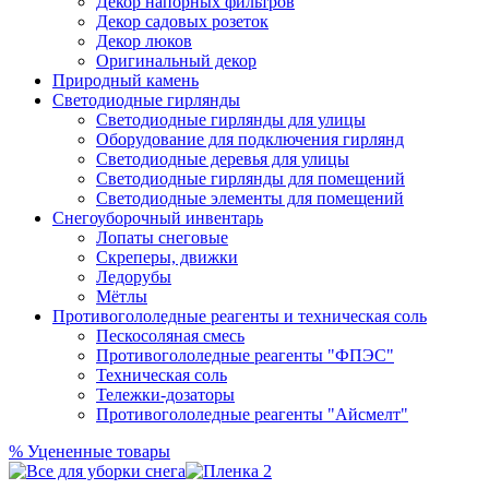
Декор напорных фильтров
Декор садовых розеток
Декор люков
Оригинальный декор
Природный камень
Светодиодные гирлянды
Светодиодные гирлянды для улицы
Оборудование для подключения гирлянд
Светодиодные деревья для улицы
Светодиодные гирлянды для помещений
Светодиодные элементы для помещений
Снегоуборочный инвентарь
Лопаты снеговые
Скреперы, движки
Ледорубы
Мётлы
Противогололедные реагенты и техническая соль
Пескосоляная смесь
Противогололедные реагенты "ФПЭС"
Техническая соль
Тележки-дозаторы
Противогололедные реагенты "Айсмелт"
%
Уцененные товары