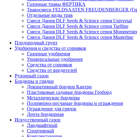
Газонные травы ФЕРТИКА
Травосмеси FELDSAATEN FREUDENBERGER (Гер
Отдельные виды трав
Смеси Дания DLF Seeds & Sciеnce серия Universal
Смеси Дания DLF Seeds & Sciеnce серия Turfline
Смеси Дания DLF Seeds & Sciеnce серия Mommerste
Смеси Дания DLF Seeds & Sciеnce серия Masterline
Плодородный грунт
Удобрения и средства от сорняков
Газонные удобрения
Универсальные удобрения
Средства от сорняков
Средства от вредителей
Рулонный газон
Бордюры и грядки
Декоративный бордюр Кантри
Пластиковые садовые бордюры Геоборд
Металлические бордюры
Полимерно-песчаные бордюры и ограждения
Ограждение для грядок
Лента бордюрная
Искусственный газон
Ландшафтный
Спортивный
Комплектующие