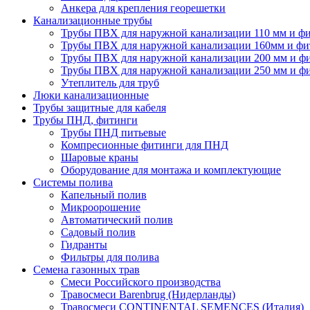
Анкера для крепления георешетки
Канализационные трубы
Трубы ПВХ для наружной канализации 110 мм и ф
Трубы ПВХ для наружной канализации 160мм и фи
Трубы ПВХ для наружной канализации 200 мм и ф
Трубы ПВХ для наружной канализации 250 мм и ф
Утеплитель для труб
Люки канализационные
Трубы защитные для кабеля
Трубы ПНД, фитинги
Трубы ПНД питьевые
Компресионные фитинги для ПНД
Шаровые краны
Оборудование для монтажа и комплектующие
Системы полива
Капельный полив
Микроорошение
Автоматический полив
Садовый полив
Гидранты
Фильтры для полива
Семена газонных трав
Смеси Российского производства
Травосмеси Barenbrug (Нидерланды)
Травосмеси CONTINENTAL SEMENCES (Италия)