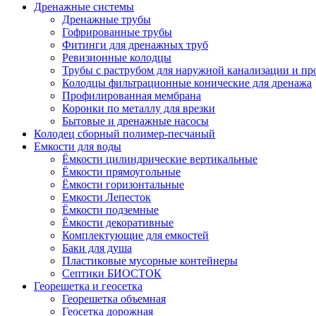
Дренажные системы
Дренажные трубы
Гофрированные трубы
Фитинги для дренажных труб
Ревизионные колодцы
Трубы с раструбом для наружной канализации и пр
Колодцы фильтрационные конические для дренажа
Профилированная мембрана
Коронки по металлу для врезки
Бытовые и дренажные насосы
Колодец сборный полимер-песчаный
Емкости для воды
Ёмкости цилиндрические вертикальные
Ёмкости прямоугольные
Ёмкости горизонтальные
Емкости Лепесток
Ёмкости подземные
Ёмкости декоративные
Комплектующие для емкостей
Баки для душа
Пластиковые мусорные контейнеры
Септики БИОСТОК
Георешетка и геосетка
Георешетка объемная
Геосетка дорожная