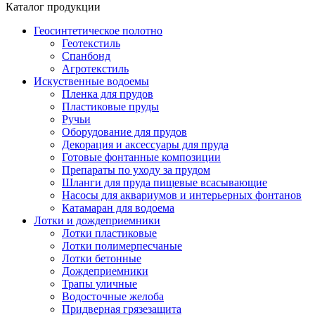
Каталог продукции
Геосинтетическое полотно
Геотекстиль
Спанбонд
Агротекстиль
Искуственные водоемы
Пленка для прудов
Пластиковые пруды
Ручьи
Оборудование для прудов
Декорация и аксессуары для пруда
Готовые фонтанные композиции
Препараты по уходу за прудом
Шланги для пруда пищевые всасывающие
Насосы для аквариумов и интерьерных фонтанов
Катамаран для водоема
Лотки и дождеприемники
Лотки пластиковые
Лотки полимерпесчаные
Лотки бетонные
Дождеприемники
Трапы уличные
Водосточные желоба
Придверная грязезащита