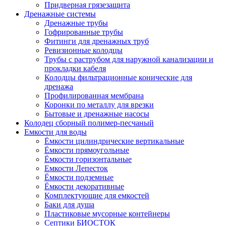
Придверная грязезащита
Дренажные системы
Дренажные трубы
Гофрированные трубы
Фитинги для дренажных труб
Ревизионные колодцы
Трубы с раструбом для наружной канализации и
прокладки кабеля
Колодцы фильтрационные конические для
дренажа
Профилированная мембрана
Коронки по металлу для врезки
Бытовые и дренажные насосы
Колодец сборный полимер-песчаный
Емкости для воды
Ёмкости цилиндрические вертикальные
Ёмкости прямоугольные
Ёмкости горизонтальные
Емкости Лепесток
Ёмкости подземные
Ёмкости декоративные
Комплектующие для емкостей
Баки для душа
Пластиковые мусорные контейнеры
Септики БИОСТОК