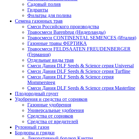
Садовый полив
Гидранты
Фильтры для полива
Семена газонных трав
Смеси Российского производства
Травосмеси Barenbrug (Нидерланды)
Травосмеси CONTINENTAL SEMENCES (Италия)
Газонные травы ФЕРТИКА
Травосмеси FELDSAATEN FREUDENBERGER
(Германия)
Отдельные виды трав
Смеси Дания DLF Seeds & Sciеnce серия Universal
Смеси Дания DLF Seeds & Sciеnce серия Turfline
Смеси Дания DLF Seeds & Sciеnce серия
Mommersteeg
Смеси Дания DLF Seeds & Sciеnce серия Masterline
Плодородный грунт
Удобрения и средства от сорняков
Газонные удобрения
Универсальные удобрения
Средства от сорняков
Средства от вредителей
Рулонный газон
Бордюры и грядки
Декоративный бордюр Кантри