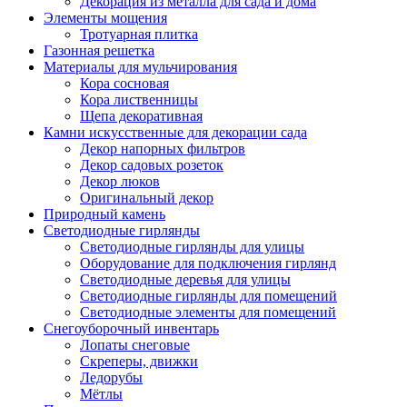
Декорация из металла для сада и дома
Элементы мощения
Тротуарная плитка
Газонная решетка
Материалы для мульчирования
Кора сосновая
Кора лиственницы
Щепа декоративная
Камни искусственные для декорации сада
Декор напорных фильтров
Декор садовых розеток
Декор люков
Оригинальный декор
Природный камень
Светодиодные гирлянды
Светодиодные гирлянды для улицы
Оборудование для подключения гирлянд
Светодиодные деревья для улицы
Светодиодные гирлянды для помещений
Светодиодные элементы для помещений
Снегоуборочный инвентарь
Лопаты снеговые
Скреперы, движки
Ледорубы
Мётлы