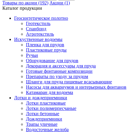
Товары по акции (192)
Акции (1)
Каталог продукции
Геосинтетическое полотно
Геотекстиль
Спанбонд
Агротекстиль
Искуственные водоемы
Пленка для прудов
Пластиковые пруды
Ручьи
Оборудование для прудов
Декорация и аксессуары для пруда
Готовые фонтанные композиции
Препараты по уходу за прудом
Шланги для пруда пищевые всасывающие
Насосы для аквариумов и интерьерных фонтанов
Катамаран для водоема
Лотки и дождеприемники
Лотки пластиковые
Лотки полимерпесчаные
Лотки бетонные
Дождеприемники
Трапы уличные
Водосточные желоба