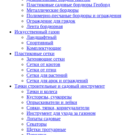
Пластиковые садовые бордюры Геоборд
Металлические бордюры
Полимерно-песчаные бордюры и ограждения
Ограждение для грядок
Лента бордюрная
Искусственный газон
Ландшафтный
Спортивный
Комплектующие
Пластиковые сетки
Затеняющие сетки
Сетки от кротов
Сетки от птиц
Сетки для растений
Сетки для арок и ограждений
Тачки строительные и садовый инструмент
Тачки и колеса
Кусторезы, сучкорезы
Опрыскиватели и лейки
Совки, тяпки, корнеудалители
Инструмент для ухода за газоном
Лопаты садовые
Секаторы
Щетки тротуарные
Перчатки