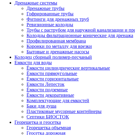
Дренажные системы
Дренажные трубы
Гофрированные трубы
Фитинги для дренажных труб
Ревизионные колодцы
Трубы с раструбом для наружной канализации и пр
Колодцы фильтрационные конические для дренажа
Профилированная мембрана
Коронки по металлу для врезки
Бытовые и дренажные насосы
Колодец сборный полимер-песчаный
Емкости для воды
Ёмкости цилиндрические вертикальные
Ёмкости прямоугольные
Ёмкости горизонтальные
Емкости Лепесток
Ёмкости подземные
Ёмкости декоративные
Комплектующие для емкостей
Баки для душа
Пластиковые мусорные контейнеры
Септики БИОСТОК
Георешетка и геосетка
Георешетка объемная
Геосетка дорожная