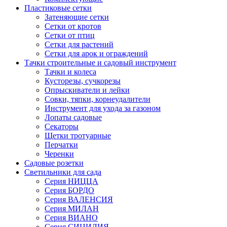
Пластиковые сетки
Затеняющие сетки
Сетки от кротов
Сетки от птиц
Сетки для растений
Сетки для арок и ограждений
Тачки строительные и садовый инструмент
Тачки и колеса
Кусторезы, сучкорезы
Опрыскиватели и лейки
Совки, тяпки, корнеудалители
Инструмент для ухода за газоном
Лопаты садовые
Секаторы
Щетки тротуарные
Перчатки
Черенки
Садовые розетки
Светильники для сада
Серия НИЦЦА
Серия БОРДО
Серия ВАЛЕНСИЯ
Серия МИЛАН
Серия ВИАНО
Серия СИЦИЛИЯ