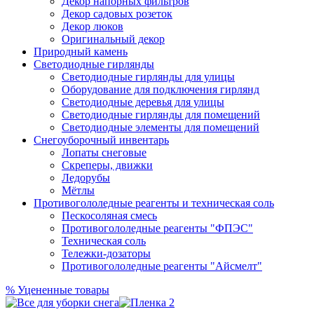
Декор напорных фильтров
Декор садовых розеток
Декор люков
Оригинальный декор
Природный камень
Светодиодные гирлянды
Светодиодные гирлянды для улицы
Оборудование для подключения гирлянд
Светодиодные деревья для улицы
Светодиодные гирлянды для помещений
Светодиодные элементы для помещений
Снегоуборочный инвентарь
Лопаты снеговые
Скреперы, движки
Ледорубы
Мётлы
Противогололедные реагенты и техническая соль
Пескосоляная смесь
Противогололедные реагенты "ФПЭС"
Техническая соль
Тележки-дозаторы
Противогололедные реагенты "Айсмелт"
%
Уцененные товары