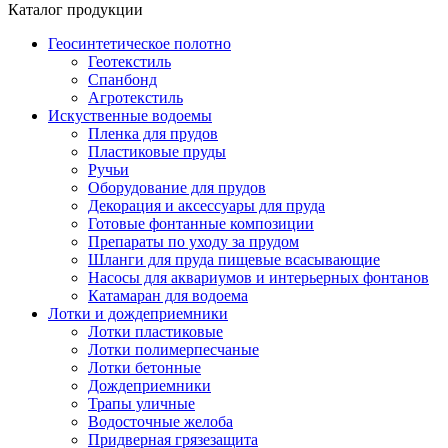
Каталог продукции
Геосинтетическое полотно
Геотекстиль
Спанбонд
Агротекстиль
Искуственные водоемы
Пленка для прудов
Пластиковые пруды
Ручьи
Оборудование для прудов
Декорация и аксессуары для пруда
Готовые фонтанные композиции
Препараты по уходу за прудом
Шланги для пруда пищевые всасывающие
Насосы для аквариумов и интерьерных фонтанов
Катамаран для водоема
Лотки и дождеприемники
Лотки пластиковые
Лотки полимерпесчаные
Лотки бетонные
Дождеприемники
Трапы уличные
Водосточные желоба
Придверная грязезащита