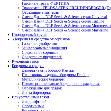
Газонные травы ФЕРТИКА
Травосмеси FELDSAATEN FREUDENBERGER (Гер
Отдельные виды трав
Смеси Дания DLF Seeds & Sciеnce серия Universal
Смеси Дания DLF Seeds & Sciеnce серия Turfline
Смеси Дания DLF Seeds & Sciеnce серия Mommerste
Смеси Дания DLF Seeds & Sciеnce серия Masterline
Плодородный грунт
Удобрения и средства от сорняков
Газонные удобрения
Универсальные удобрения
Средства от сорняков
Средства от вредителей
Рулонный газон
Бордюры и грядки
Декоративный бордюр Кантри
Пластиковые садовые бордюры Геоборд
Металлические бордюры
Полимерно-песчаные бордюры и ограждения
Ограждение для грядок
Лента бордюрная
Искусственный газон
Ландшафтный
Спортивный
Комплектующие