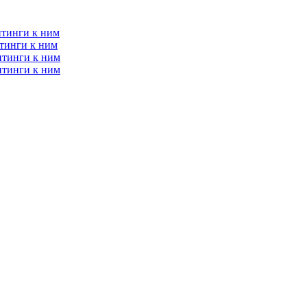
итинги к ним
тинги к ним
итинги к ним
итинги к ним