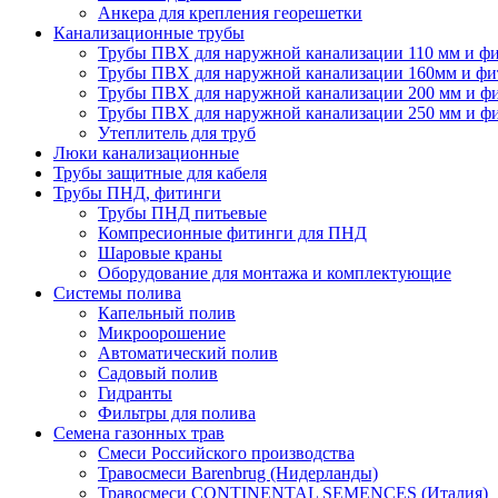
Анкера для крепления георешетки
Канализационные трубы
Трубы ПВХ для наружной канализации 110 мм и ф
Трубы ПВХ для наружной канализации 160мм и фи
Трубы ПВХ для наружной канализации 200 мм и ф
Трубы ПВХ для наружной канализации 250 мм и ф
Утеплитель для труб
Люки канализационные
Трубы защитные для кабеля
Трубы ПНД, фитинги
Трубы ПНД питьевые
Компресионные фитинги для ПНД
Шаровые краны
Оборудование для монтажа и комплектующие
Системы полива
Капельный полив
Микроорошение
Автоматический полив
Садовый полив
Гидранты
Фильтры для полива
Семена газонных трав
Смеси Российского производства
Травосмеси Barenbrug (Нидерланды)
Травосмеси CONTINENTAL SEMENCES (Италия)