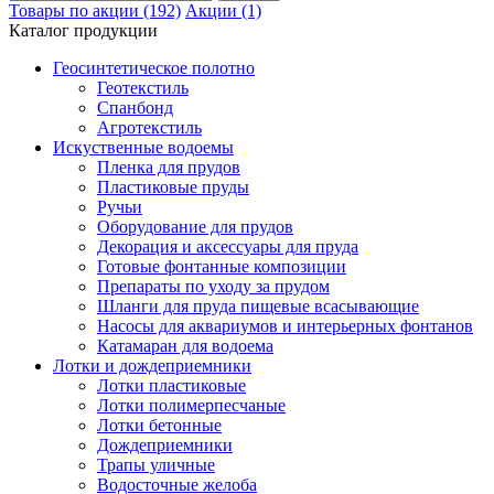
Товары по акции (192)
Акции (1)
Каталог продукции
Геосинтетическое полотно
Геотекстиль
Спанбонд
Агротекстиль
Искуственные водоемы
Пленка для прудов
Пластиковые пруды
Ручьи
Оборудование для прудов
Декорация и аксессуары для пруда
Готовые фонтанные композиции
Препараты по уходу за прудом
Шланги для пруда пищевые всасывающие
Насосы для аквариумов и интерьерных фонтанов
Катамаран для водоема
Лотки и дождеприемники
Лотки пластиковые
Лотки полимерпесчаные
Лотки бетонные
Дождеприемники
Трапы уличные
Водосточные желоба