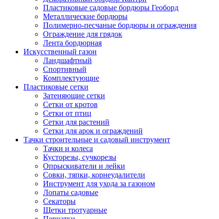
Пластиковые садовые бордюры Геоборд
Металлические бордюры
Полимерно-песчаные бордюры и ограждения
Ограждение для грядок
Лента бордюрная
Искусственный газон
Ландшафтный
Спортивный
Комплектующие
Пластиковые сетки
Затеняющие сетки
Сетки от кротов
Сетки от птиц
Сетки для растений
Сетки для арок и ограждений
Тачки строительные и садовый инструмент
Тачки и колеса
Кусторезы, сучкорезы
Опрыскиватели и лейки
Совки, тяпки, корнеудалители
Инструмент для ухода за газоном
Лопаты садовые
Секаторы
Щетки тротуарные
Перчатки