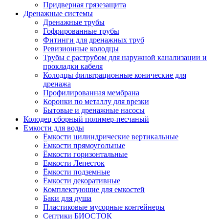
Придверная грязезащита
Дренажные системы
Дренажные трубы
Гофрированные трубы
Фитинги для дренажных труб
Ревизионные колодцы
Трубы с раструбом для наружной канализации и
прокладки кабеля
Колодцы фильтрационные конические для
дренажа
Профилированная мембрана
Коронки по металлу для врезки
Бытовые и дренажные насосы
Колодец сборный полимер-песчаный
Емкости для воды
Ёмкости цилиндрические вертикальные
Ёмкости прямоугольные
Ёмкости горизонтальные
Емкости Лепесток
Ёмкости подземные
Ёмкости декоративные
Комплектующие для емкостей
Баки для душа
Пластиковые мусорные контейнеры
Септики БИОСТОК