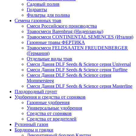
Садовый полив
Гидранты
Фильтры для полива
Семена газонных трав
Смеси Российского производства
Травосмеси Barenbrug (Нидерланды)
Травосмеси CONTINENTAL SEMENCES (Италия)
Газонные травы ФЕРТИКА
Травосмеси FELDSAATEN FREUDENBERGER
(Германия)
Отдельные виды трав
Смеси Дания DLF Seeds & Sciеnce серия Universal
Смеси Дания DLF Seeds & Sciеnce серия Turfline
Смеси Дания DLF Seeds & Sciеnce серия
Mommersteeg
Смеси Дания DLF Seeds & Sciеnce серия Masterline
Плодородный грунт
Удобрения и средства от сорняков
Газонные удобрения
Универсальные удобрения
Средства от сорняков
Средства от вредителей
Рулонный газон
Бордюры и грядки
Декоративный бордюр Кантри