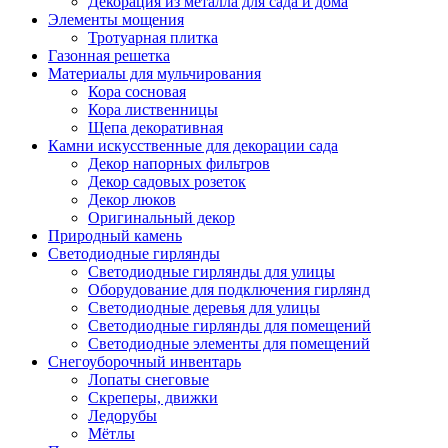
Декорация из металла для сада и дома
Элементы мощения
Тротуарная плитка
Газонная решетка
Материалы для мульчирования
Кора сосновая
Кора лиственницы
Щепа декоративная
Камни искусственные для декорации сада
Декор напорных фильтров
Декор садовых розеток
Декор люков
Оригинальный декор
Природный камень
Светодиодные гирлянды
Светодиодные гирлянды для улицы
Оборудование для подключения гирлянд
Светодиодные деревья для улицы
Светодиодные гирлянды для помещений
Светодиодные элементы для помещений
Снегоуборочный инвентарь
Лопаты снеговые
Скреперы, движки
Ледорубы
Мётлы