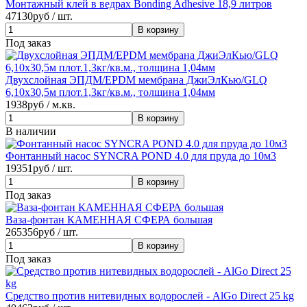
Монтажный клей в ведрах Bonding Adhesive 18,9 литров
47130
руб / шт.
Под заказ
Двухслойная ЭПДМ/EPDM мембрана ДжиЭлКью/GLQ
6,10х30,5м плот.1,3кг/кв.м., толщина 1,04мм
1938
руб / м.кв.
В наличии
Фонтанный насос SYNCRA POND 4.0 для пруда до 10м3
19351
руб / шт.
Под заказ
Ваза-фонтан КАМЕННАЯ СФЕРА большая
265356
руб / шт.
Под заказ
Средство против нитевидных водорослей - AlGo Direct 25 kg