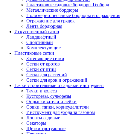
Пластиковые садовые бордюры Геоборд
Металлические бордюры
Полимерно-песчаные бордюры и ограждения
Ограждение для грядок
Лента бордюрная
Искусственный газон
Ландшафтный
Спортивный
Комплектующие
Пластиковые сетки
Затеняющие сетки
Сетки от кротов
Сетки от птиц
Сетки для растений
Сетки для арок и ограждений
Тачки строительные и садовый инструмент
Тачки и колеса
Кусторезы, сучкорезы
Опрыскиватели и лейки
Совки, тяпки, корнеудалители
Инструмент для ухода за газоном
Лопаты садовые
Секаторы
Щетки тротуарные
Перчатки