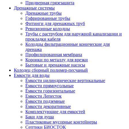
Придверная грязезащита
Дренажные системы
Дренажные трубы
Гофрированные трубы
Фитинги для дренажных труб
Ревизионные колодцы
Трубы с раструбом для наружной канализации и
прокладки кабеля
Колодцы фильтрационные конические для
дренажа
Профилированная мембрана
Коронки по металлу для врезки
Бытовые и дренажные насосы
Колодец сборный полимер-песчаный
Емкости для воды
Ёмкости цилиндрические вертикальные
Ёмкости прямоугольные
Ёмкости горизонтальные
Емкости Лепесток
Ёмкости подземные
Ёмкости декоративные
Комплектующие для емкостей
Баки для душа
Пластиковые мусорные контейнеры
Септики БИОСТОК