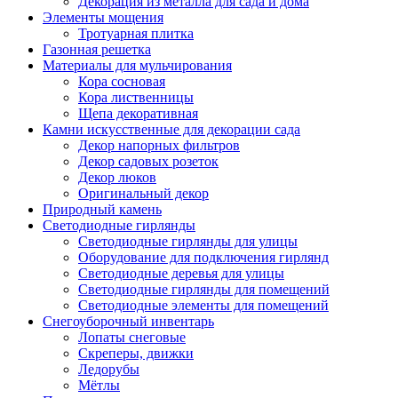
Декорация из металла для сада и дома
Элементы мощения
Тротуарная плитка
Газонная решетка
Материалы для мульчирования
Кора сосновая
Кора лиственницы
Щепа декоративная
Камни искусственные для декорации сада
Декор напорных фильтров
Декор садовых розеток
Декор люков
Оригинальный декор
Природный камень
Светодиодные гирлянды
Светодиодные гирлянды для улицы
Оборудование для подключения гирлянд
Светодиодные деревья для улицы
Светодиодные гирлянды для помещений
Светодиодные элементы для помещений
Снегоуборочный инвентарь
Лопаты снеговые
Скреперы, движки
Ледорубы
Мётлы