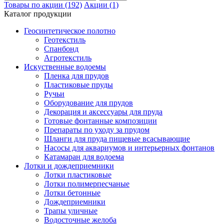
Товары по акции (192)
Акции (1)
Каталог продукции
Геосинтетическое полотно
Геотекстиль
Спанбонд
Агротекстиль
Искуственные водоемы
Пленка для прудов
Пластиковые пруды
Ручьи
Оборудование для прудов
Декорация и аксессуары для пруда
Готовые фонтанные композиции
Препараты по уходу за прудом
Шланги для пруда пищевые всасывающие
Насосы для аквариумов и интерьерных фонтанов
Катамаран для водоема
Лотки и дождеприемники
Лотки пластиковые
Лотки полимерпесчаные
Лотки бетонные
Дождеприемники
Трапы уличные
Водосточные желоба