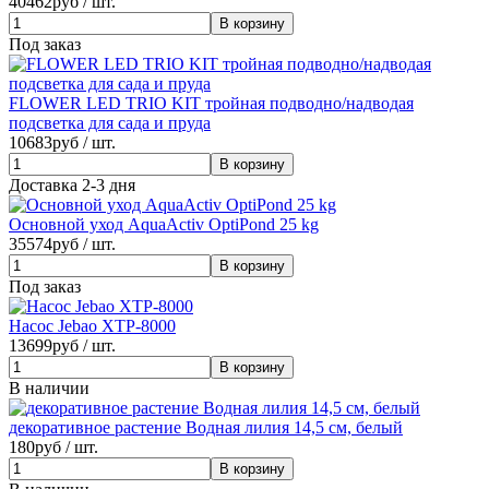
40462
руб / шт.
Под заказ
FLOWER LED TRIO KIT тройная подводно/надводая
подсветка для сада и пруда
10683
руб / шт.
Доставка 2-3 дня
Основной уход AquaActiv OptiPond 25 kg
35574
руб / шт.
Под заказ
Насос Jebao XTP-8000
13699
руб / шт.
В наличии
декоративное растение Водная лилия 14,5 см, белый
180
руб / шт.