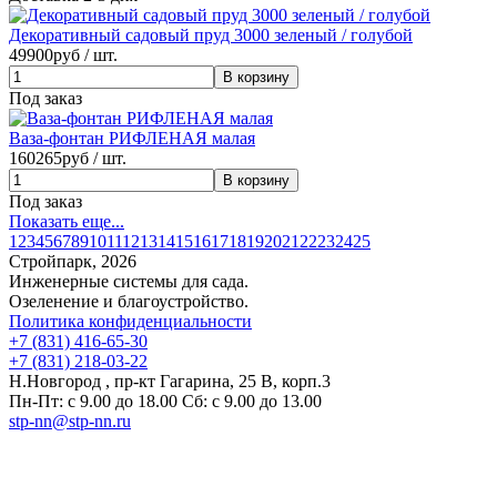
Декоративный садовый пруд 3000 зеленый / голубой
49900
руб / шт.
Под заказ
Ваза-фонтан РИФЛЕНАЯ малая
160265
руб / шт.
Под заказ
Показать еще...
1
2
3
4
5
6
7
8
9
10
11
12
13
14
15
16
17
18
19
20
21
22
23
24
25
Стройпарк, 2026
Инженерные системы для сада.
Озеленение и благоустройство.
Политика конфиденциальности
+7 (831) 416-65-30
+7 (831) 218-03-22
Н.Новгород , пр-кт Гагарина, 25 В, корп.3
Пн-Пт: с 9.00 до 18.00 Сб: с 9.00 до 13.00
stp-nn@stp-nn.ru