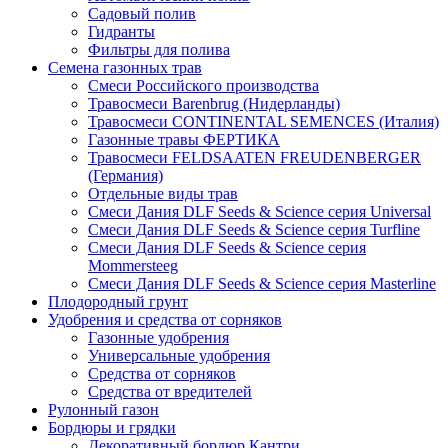
Садовый полив
Гидранты
Фильтры для полива
Семена газонных трав
Смеси Российского производства
Травосмеси Barenbrug (Нидерланды)
Травосмеси CONTINENTAL SEMENCES (Италия)
Газонные травы ФЕРТИКА
Травосмеси FELDSAATEN FREUDENBERGER
(Германия)
Отдельные виды трав
Смеси Дания DLF Seeds & Sciеnce серия Universal
Смеси Дания DLF Seeds & Sciеnce серия Turfline
Смеси Дания DLF Seeds & Sciеnce серия
Mommersteeg
Смеси Дания DLF Seeds & Sciеnce серия Masterline
Плодородный грунт
Удобрения и средства от сорняков
Газонные удобрения
Универсальные удобрения
Средства от сорняков
Средства от вредителей
Рулонный газон
Бордюры и грядки
Декоративный бордюр Кантри