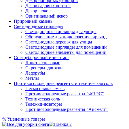
Декор напорных фильтров
Декор садовых розеток
Декор люков
Оригинальный декор
Природный камень
Светодиодные гирлянды
Светодиодные гирлянды для улицы
Оборудование для подключения гирлянд
Светодиодные деревья для улицы
Светодиодные гирлянды для помещений
Светодиодные элементы для помещений
Снегоуборочный инвентарь
Лопаты снеговые
Скреперы, движки
Ледорубы
Мётлы
Противогололедные реагенты и техническая соль
Пескосоляная смесь
Противогололедные реагенты "ФПЭС"
Техническая соль
Тележки-дозаторы
Противогололедные реагенты "Айсмелт"
%
Уцененные товары