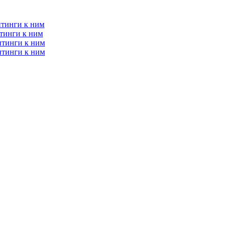
итинги к ним
тинги к ним
итинги к ним
итинги к ним