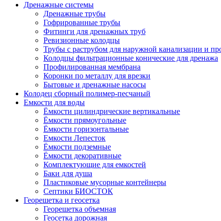
Дренажные системы
Дренажные трубы
Гофрированные трубы
Фитинги для дренажных труб
Ревизионные колодцы
Трубы с раструбом для наружной канализации и пр
Колодцы фильтрационные конические для дренажа
Профилированная мембрана
Коронки по металлу для врезки
Бытовые и дренажные насосы
Колодец сборный полимер-песчаный
Емкости для воды
Ёмкости цилиндрические вертикальные
Ёмкости прямоугольные
Ёмкости горизонтальные
Емкости Лепесток
Ёмкости подземные
Ёмкости декоративные
Комплектующие для емкостей
Баки для душа
Пластиковые мусорные контейнеры
Септики БИОСТОК
Георешетка и геосетка
Георешетка объемная
Геосетка дорожная