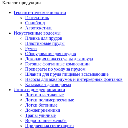
Каталог продукции
Геосинтетическое полотно
Геотекстиль
Спанбонд
Агротекстиль
Искуственные водоемы
Пленка для прудов
Пластиковые пруды
Ручьи
Оборудование для прудов
Декорация и аксессуары для пруда
Готовые фонтанные композиции
Препараты по уходу за прудом
Шланги для пруда пищевые всасывающие
Насосы для аквариумов и интерьерных фонтанов
Катамаран для водоема
Лотки и дождеприемники
Лотки пластиковые
Лотки полимерпесчаные
Лотки бетонные
Дождеприемники
Трапы уличные
Водосточные желоба
Придверная грязезащита