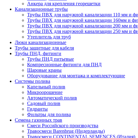
Анкера для крепления георешетки
Канализационные трубы
Трубы ПВХ для наружной канализации 110 мм и ф
Трубы ПВХ для наружной канализации 160мм и фи
Трубы ПВХ для наружной канализации 200 мм и ф
Трубы ПВХ для наружной канализации 250 мм и ф
Утеплитель для труб
Люки канализационные
Трубы защитные для кабеля
Трубы ПНД, фитинги
Трубы ПНД питьевые
Компресионные фитинги для ПНД
Шаровые краны
Оборудование для монтажа и комплектующие
Системы полива
Капельный полив
Микроорошение
Автоматический полив
Садовый полив
Гидранты
Фильтры для полива
Семена газонных трав
Смеси Российского производства
Травосмеси Barenbrug (Нидерланды)
Травосмеси CONTINENTAL SEMENCES (Италия)