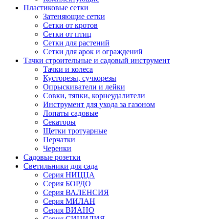
Пластиковые сетки
Затеняющие сетки
Сетки от кротов
Сетки от птиц
Сетки для растений
Сетки для арок и ограждений
Тачки строительные и садовый инструмент
Тачки и колеса
Кусторезы, сучкорезы
Опрыскиватели и лейки
Совки, тяпки, корнеудалители
Инструмент для ухода за газоном
Лопаты садовые
Секаторы
Щетки тротуарные
Перчатки
Черенки
Садовые розетки
Светильники для сада
Серия НИЦЦА
Серия БОРДО
Серия ВАЛЕНСИЯ
Серия МИЛАН
Серия ВИАНО
Серия СИЦИЛИЯ