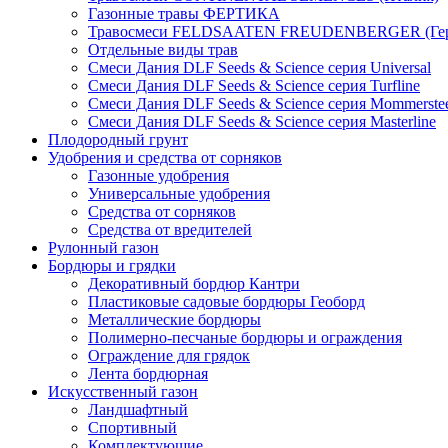
Газонные травы ФЕРТИКА
Травосмеси FELDSAATEN FREUDENBERGER (Гер
Отдельные виды трав
Смеси Дания DLF Seeds & Sciеnce серия Universal
Смеси Дания DLF Seeds & Sciеnce серия Turfline
Смеси Дания DLF Seeds & Sciеnce серия Mommerste
Смеси Дания DLF Seeds & Sciеnce серия Masterline
Плодородный грунт
Удобрения и средства от сорняков
Газонные удобрения
Универсальные удобрения
Средства от сорняков
Средства от вредителей
Рулонный газон
Бордюры и грядки
Декоративный бордюр Кантри
Пластиковые садовые бордюры Геоборд
Металлические бордюры
Полимерно-песчаные бордюры и ограждения
Ограждение для грядок
Лента бордюрная
Искусственный газон
Ландшафтный
Спортивный
Комплектующие