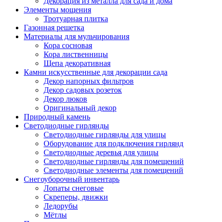
Декорация из металла для сада и дома
Элементы мощения
Тротуарная плитка
Газонная решетка
Материалы для мульчирования
Кора сосновая
Кора лиственницы
Щепа декоративная
Камни искусственные для декорации сада
Декор напорных фильтров
Декор садовых розеток
Декор люков
Оригинальный декор
Природный камень
Светодиодные гирлянды
Светодиодные гирлянды для улицы
Оборудование для подключения гирлянд
Светодиодные деревья для улицы
Светодиодные гирлянды для помещений
Светодиодные элементы для помещений
Снегоуборочный инвентарь
Лопаты снеговые
Скреперы, движки
Ледорубы
Мётлы