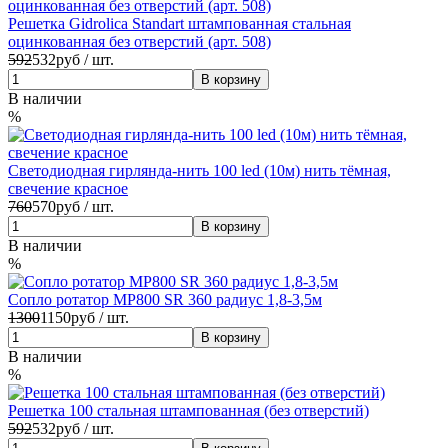
Решетка Gidrolica Standart штампованная стальная
оцинкованная без отверстий (арт. 508)
592
532
руб / шт.
В наличии
%
Светодиодная гирлянда-нить 100 led (10м) нить тёмная,
свечение красное
760
570
руб / шт.
В наличии
%
Сопло ротатор MP800 SR 360 радиус 1,8-3,5м
1300
1150
руб / шт.
В наличии
%
Решетка 100 стальная штампованная (без отверстий)
592
532
руб / шт.