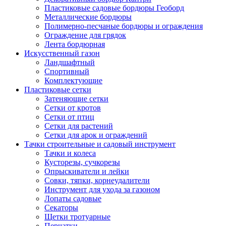
Пластиковые садовые бордюры Геоборд
Металлические бордюры
Полимерно-песчаные бордюры и ограждения
Ограждение для грядок
Лента бордюрная
Искусственный газон
Ландшафтный
Спортивный
Комплектующие
Пластиковые сетки
Затеняющие сетки
Сетки от кротов
Сетки от птиц
Сетки для растений
Сетки для арок и ограждений
Тачки строительные и садовый инструмент
Тачки и колеса
Кусторезы, сучкорезы
Опрыскиватели и лейки
Совки, тяпки, корнеудалители
Инструмент для ухода за газоном
Лопаты садовые
Секаторы
Щетки тротуарные
Перчатки