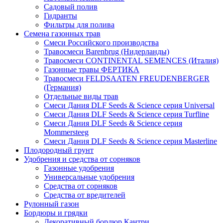
Садовый полив
Гидранты
Фильтры для полива
Семена газонных трав
Смеси Российского производства
Травосмеси Barenbrug (Нидерланды)
Травосмеси CONTINENTAL SEMENCES (Италия)
Газонные травы ФЕРТИКА
Травосмеси FELDSAATEN FREUDENBERGER
(Германия)
Отдельные виды трав
Смеси Дания DLF Seeds & Sciеnce серия Universal
Смеси Дания DLF Seeds & Sciеnce серия Turfline
Смеси Дания DLF Seeds & Sciеnce серия
Mommersteeg
Смеси Дания DLF Seeds & Sciеnce серия Masterline
Плодородный грунт
Удобрения и средства от сорняков
Газонные удобрения
Универсальные удобрения
Средства от сорняков
Средства от вредителей
Рулонный газон
Бордюры и грядки
Декоративный бордюр Кантри