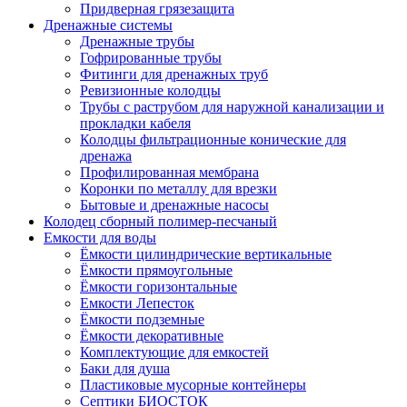
Придверная грязезащита
Дренажные системы
Дренажные трубы
Гофрированные трубы
Фитинги для дренажных труб
Ревизионные колодцы
Трубы с раструбом для наружной канализации и
прокладки кабеля
Колодцы фильтрационные конические для
дренажа
Профилированная мембрана
Коронки по металлу для врезки
Бытовые и дренажные насосы
Колодец сборный полимер-песчаный
Емкости для воды
Ёмкости цилиндрические вертикальные
Ёмкости прямоугольные
Ёмкости горизонтальные
Емкости Лепесток
Ёмкости подземные
Ёмкости декоративные
Комплектующие для емкостей
Баки для душа
Пластиковые мусорные контейнеры
Септики БИОСТОК