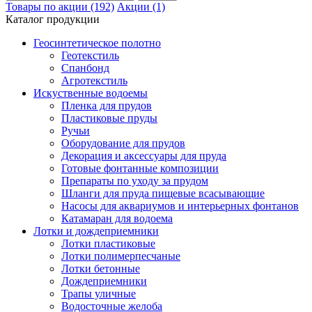
Товары по акции (192)
Акции (1)
Каталог продукции
Геосинтетическое полотно
Геотекстиль
Спанбонд
Агротекстиль
Искуственные водоемы
Пленка для прудов
Пластиковые пруды
Ручьи
Оборудование для прудов
Декорация и аксессуары для пруда
Готовые фонтанные композиции
Препараты по уходу за прудом
Шланги для пруда пищевые всасывающие
Насосы для аквариумов и интерьерных фонтанов
Катамаран для водоема
Лотки и дождеприемники
Лотки пластиковые
Лотки полимерпесчаные
Лотки бетонные
Дождеприемники
Трапы уличные
Водосточные желоба