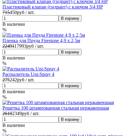
Пластиковый клапан (гидрант) с ключом 3/4 НР
715
450
руб / шт.
В наличии
%
Пленка для Пруда Firestone 4,9 х 2,5м
22491
17993
руб / шт.
В наличии
%
Распылитель Uni-Spray 4
275
242
руб / шт.
В наличии
%
Решетка 100 штампованная стальная нержавеющая
2610
2349
руб / шт.
В наличии
%