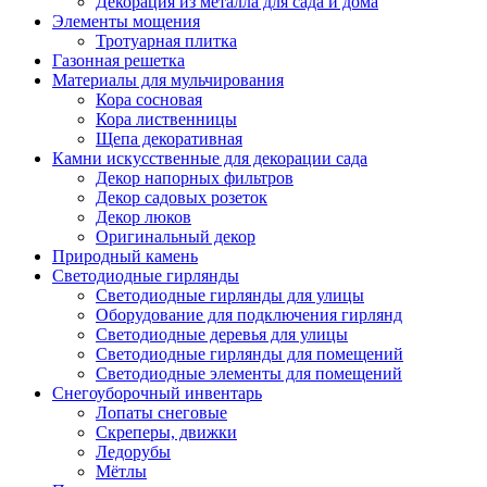
Декорация из металла для сада и дома
Элементы мощения
Тротуарная плитка
Газонная решетка
Материалы для мульчирования
Кора сосновая
Кора лиственницы
Щепа декоративная
Камни искусственные для декорации сада
Декор напорных фильтров
Декор садовых розеток
Декор люков
Оригинальный декор
Природный камень
Светодиодные гирлянды
Светодиодные гирлянды для улицы
Оборудование для подключения гирлянд
Светодиодные деревья для улицы
Светодиодные гирлянды для помещений
Светодиодные элементы для помещений
Снегоуборочный инвентарь
Лопаты снеговые
Скреперы, движки
Ледорубы
Мётлы