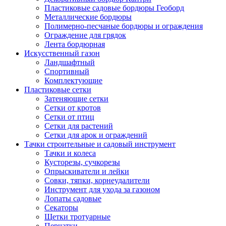
Пластиковые садовые бордюры Геоборд
Металлические бордюры
Полимерно-песчаные бордюры и ограждения
Ограждение для грядок
Лента бордюрная
Искусственный газон
Ландшафтный
Спортивный
Комплектующие
Пластиковые сетки
Затеняющие сетки
Сетки от кротов
Сетки от птиц
Сетки для растений
Сетки для арок и ограждений
Тачки строительные и садовый инструмент
Тачки и колеса
Кусторезы, сучкорезы
Опрыскиватели и лейки
Совки, тяпки, корнеудалители
Инструмент для ухода за газоном
Лопаты садовые
Секаторы
Щетки тротуарные
Перчатки