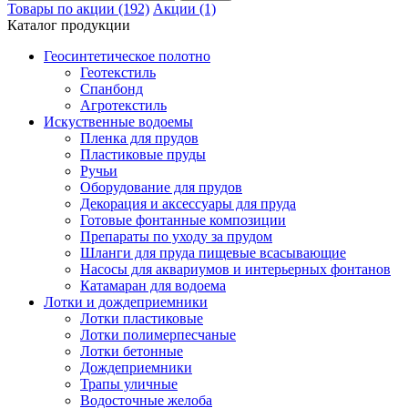
Товары по акции (192)
Акции (1)
Каталог продукции
Геосинтетическое полотно
Геотекстиль
Спанбонд
Агротекстиль
Искуственные водоемы
Пленка для прудов
Пластиковые пруды
Ручьи
Оборудование для прудов
Декорация и аксессуары для пруда
Готовые фонтанные композиции
Препараты по уходу за прудом
Шланги для пруда пищевые всасывающие
Насосы для аквариумов и интерьерных фонтанов
Катамаран для водоема
Лотки и дождеприемники
Лотки пластиковые
Лотки полимерпесчаные
Лотки бетонные
Дождеприемники
Трапы уличные
Водосточные желоба