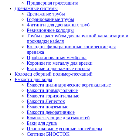
Придверная грязезащита
Дренажные системы
Дренажные трубы
Гофрированные трубы
Фитинги для дренажных труб
Ревизионные колодцы
Трубы с раструбом для наружной канализации и
прокладки кабеля
Колодцы фильтрационные конические для
дренажа
Профилированная мембрана
Коронки по металлу для врезки
Бытовые и дренажные насосы
Колодец сборный полимер-песчаный
Емкости для воды
Ёмкости цилиндрические вертикальные
Ёмкости прямоугольные
Ёмкости горизонтальные
Емкости Лепесток
Ёмкости подземные
Ёмкости декоративные
Комплектующие для емкостей
Баки для душа
Пластиковые мусорные контейнеры
Септики БИОСТОК