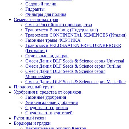
Садовый полив
Гидранты
Фильтры для полива
Семена газонных трав
Смеси Российского производства
Травосмеси Barenbrug (Нидерланды)
Травосмеси CONTINENTAL SEMENCES (Италия)
Газонные травы ФЕРТИКА
Травосмеси FELDSAATEN FREUDENBERGER
(Германия)
Отдельные виды трав
Смеси Дания DLF Seeds & Sciеnce серия Universal
Смеси Дания DLF Seeds & Sciеnce серия Turfline
Смеси Дания DLF Seeds & Sciеnce серия
Mommersteeg
Смеси Дания DLF Seeds & Sciеnce серия Masterline
Плодородный грунт
Удобрения и средства от сорняков
Газонные удобрения
Универсальные удобрения
Средства от сорняков
Средства от вредителей
Рулонный газон
Бордюры и грядки
Декоративный бордюр Кантри