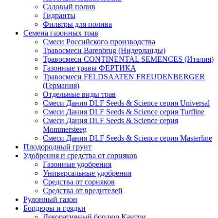
Садовый полив
Гидранты
Фильтры для полива
Семена газонных трав
Смеси Российского производства
Травосмеси Barenbrug (Нидерланды)
Травосмеси CONTINENTAL SEMENCES (Италия)
Газонные травы ФЕРТИКА
Травосмеси FELDSAATEN FREUDENBERGER
(Германия)
Отдельные виды трав
Смеси Дания DLF Seeds & Sciеnce серия Universal
Смеси Дания DLF Seeds & Sciеnce серия Turfline
Смеси Дания DLF Seeds & Sciеnce серия
Mommersteeg
Смеси Дания DLF Seeds & Sciеnce серия Masterline
Плодородный грунт
Удобрения и средства от сорняков
Газонные удобрения
Универсальные удобрения
Средства от сорняков
Средства от вредителей
Рулонный газон
Бордюры и грядки
Декоративный бордюр Кантри