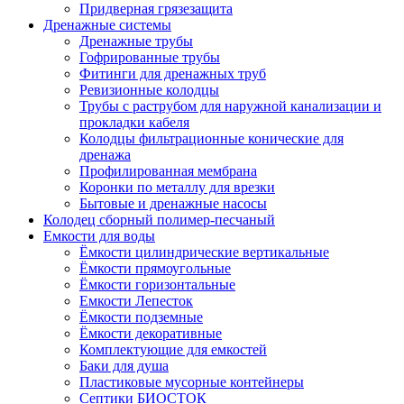
Придверная грязезащита
Дренажные системы
Дренажные трубы
Гофрированные трубы
Фитинги для дренажных труб
Ревизионные колодцы
Трубы с раструбом для наружной канализации и
прокладки кабеля
Колодцы фильтрационные конические для
дренажа
Профилированная мембрана
Коронки по металлу для врезки
Бытовые и дренажные насосы
Колодец сборный полимер-песчаный
Емкости для воды
Ёмкости цилиндрические вертикальные
Ёмкости прямоугольные
Ёмкости горизонтальные
Емкости Лепесток
Ёмкости подземные
Ёмкости декоративные
Комплектующие для емкостей
Баки для душа
Пластиковые мусорные контейнеры
Септики БИОСТОК