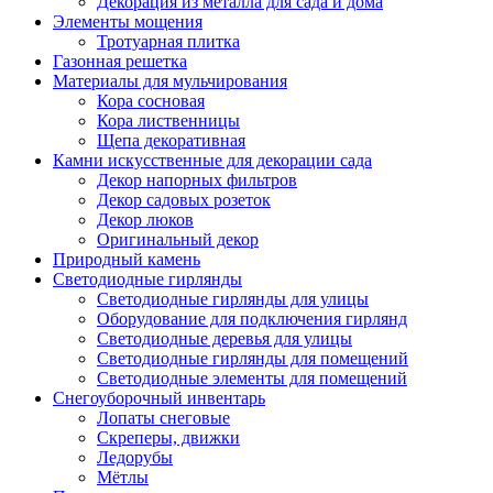
Декорация из металла для сада и дома
Элементы мощения
Тротуарная плитка
Газонная решетка
Материалы для мульчирования
Кора сосновая
Кора лиственницы
Щепа декоративная
Камни искусственные для декорации сада
Декор напорных фильтров
Декор садовых розеток
Декор люков
Оригинальный декор
Природный камень
Светодиодные гирлянды
Светодиодные гирлянды для улицы
Оборудование для подключения гирлянд
Светодиодные деревья для улицы
Светодиодные гирлянды для помещений
Светодиодные элементы для помещений
Снегоуборочный инвентарь
Лопаты снеговые
Скреперы, движки
Ледорубы
Мётлы