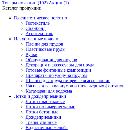
Товары по акции (192)
Акции (1)
Каталог продукции
Геосинтетическое полотно
Геотекстиль
Спанбонд
Агротекстиль
Искуственные водоемы
Пленка для прудов
Пластиковые пруды
Ручьи
Оборудование для прудов
Декорация и аксессуары для пруда
Готовые фонтанные композиции
Препараты по уходу за прудом
Шланги для пруда пищевые всасывающие
Насосы для аквариумов и интерьерных фонтанов
Катамаран для водоема
Лотки и дождеприемники
Лотки пластиковые
Лотки полимерпесчаные
Лотки бетонные
Дождеприемники
Трапы уличные
Водосточные желоба