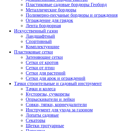
Пластиковые садовые бордюры Геоборд
Металлические бордюры
Полимерно-песчаные бордюры и ограждения
Ограждение для грядок
Лента бордюрная
Искусственный газон
Ландшафтный
Спортивный
Комплектующие
Пластиковые сетки
Затеняющие сетки
Сетки от кротов
Сетки от птиц
Сетки для растений
Сетки для арок и ограждений
Тачки строительные и садовый инструмент
Тачки и колеса
Кусторезы, сучкорезы
Опрыскиватели и лейки
Совки, тяпки, корнеудалители
Инструмент для ухода за газоном
Лопаты садовые
Секаторы
Щетки тротуарные
Перчатки